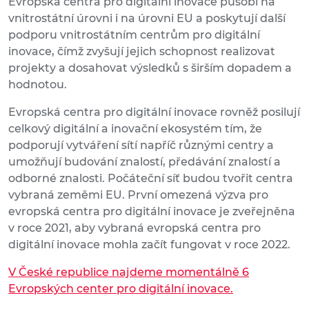
Evropská centra pro digitální inovace působí na
vnitrostátní úrovni i na úrovni EU a poskytují další
podporu vnitrostátním centrům pro digitální
inovace, čímž zvyšují jejich schopnost realizovat
projekty a dosahovat výsledků s širším dopadem a
hodnotou.
Evropská centra pro digitální inovace rovněž posilují
celkový digitální a inovační ekosystém tím, že
podporují vytváření sítí napříč různými centry a
umožňují budování znalostí, předávání znalostí a
odborné znalosti. Počáteční síť budou tvořit centra
vybraná zeměmi EU. První omezená výzva pro
evropská centra pro digitální inovace je zveřejněna
v roce 2021, aby vybraná evropská centra pro
digitální inovace mohla začít fungovat v roce 2022.
V České republice najdeme momentálně 6
Evropských center pro digitální inovace.