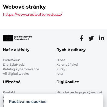
Webové stránky
https://www.redbuttonedu.cz/
Naše aktivity
Rychlé odkazy
CodeWeek
O nás
DigiEduHack
Kalendář akcí
Katalog kyberprevence
Kurzy
All digital weeks
FAQ
Užitečné
DigiKoalice
Kontakt
Národní pedagogický institut
Členské organizace
České republiky, DigiKoalice
Používáme cookies
Blog
Weilova 1271/6 102 00 Praha 10
Digitalizace ve vzdělávání