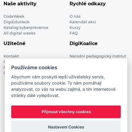
Naše aktivity
Rychlé odkazy
CodeWeek
O nás
DigiEduHack
Kalendář akcí
Katalog kyberprevence
Kurzy
All digital weeks
FAQ
Užitečné
DigiKoalice
Kontakt
Národní pedagogický institut
Členské organizace
České republiky, DigiKoalice
Používáme cookies
Blog
Weilova 1271/6 102 00 Praha 10
Digitalizace ve vzdělávání
Abychom vám poskytli lepší uživatelský servis,
používáme soubory cookie. Ty nám pomáhají
DigiKoalice 2021. All rights reserved
analyzovat, co vás na webu zajímá, a tím internetové
Vstup do administrace
stránky dále vylepšovat.
This project has received funding from the European
Commission Innovation and Networks Executive Agency (now
Přijmout všechny cookies
HaDEA) CEF TELECOM Calls 2019. This website reflects only the
author’s view. It does not represent the view of the European
Commission and the European Commission is not responsible
Nastavení Cookies