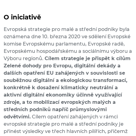
O iniciativě
Evropská strategie pro malé a střední podniky byla
oznámena dne 10. března 2020 ve sdělení Evropské
komise Evropskému parlamentu, Evropské radě,
Evropskému hospodářskému a sociálnímu výboru a
Výboru regionů.
Cílem strategie je přispět k cílům
Zelené dohody pro Evropu, digitální dekády a
dalších opatření EU zahájených v souvislosti se
souběžnou digitální a ekologickou transformací,
konkrétně k dosažení klimaticky neutrální a
aktivní digitální ekonomiky účinně využívající
zdroje, a to mobilizací evropských malých a
středních podniků napříč průmyslovými
odvětvími.
Cílem opatření zahájených v rámci
evropské strategie pro malé a střední podniky je
přinést výsledky ve třech hlavních pilířích, přičemž