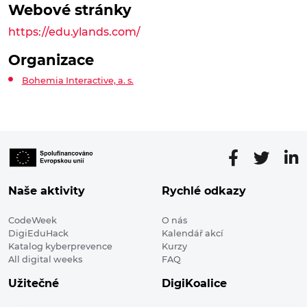
Webové stránky
https://edu.ylands.com/
Organizace
Bohemia Interactive, a. s.
Naše aktivity
Rychlé odkazy
CodeWeek
O nás
DigiEduHack
Kalendář akcí
Katalog kyberprevence
Kurzy
All digital weeks
FAQ
Užitečné
DigiKoalice