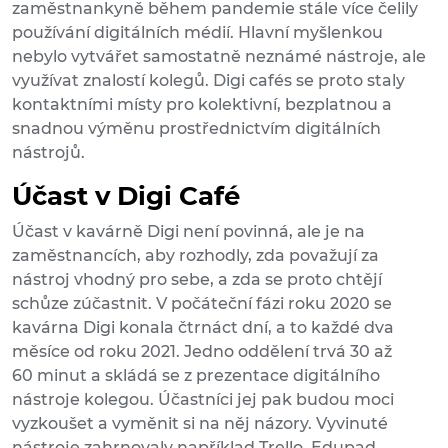
zaměstnankyně během pandemie stále více čelily
používání digitálních médií. Hlavní myšlenkou
nebylo vytvářet samostatně neznámé nástroje, ale
využívat znalostí kolegů. Digi cafés se proto staly
kontaktními místy pro kolektivní, bezplatnou a
snadnou výměnu prostřednictvím digitálních
nástrojů.
Účast v Digi Café
Účast v kavárně Digi není povinná, ale je na
zaměstnancích, aby rozhodly, zda považují za
nástroj vhodný pro sebe, a zda se proto chtějí
schůze zúčastnit. V počáteční fázi roku 2020 se
kavárna Digi konala čtrnáct dní, a to každé dva
měsíce od roku 2021. Jedno oddělení trvá 30 až
60 minut a skládá se z prezentace digitálního
nástroje kolegou. Účastníci jej pak budou moci
vyzkoušet a vyměnit si na něj názory. Vyvinuté
nástroje zahrnovaly například Trello, Edupad,