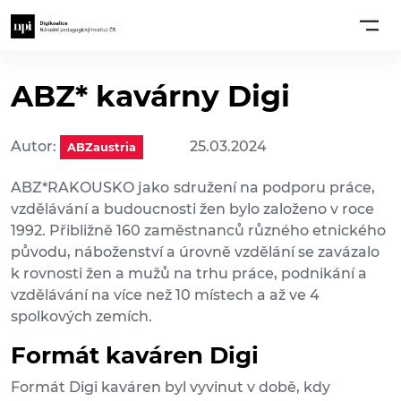
ABZ* kavárny Digi
Autor:
25.03.2024
ABZaustria
ABZ*RAKOUSKO jako
sdružení na podporu práce,
vzdělávání a budoucnosti žen bylo založeno v roce
1992. Přibližně 160 zaměstnanců různého etnického
původu, náboženství a úrovně vzdělání se zavázalo
k rovnosti žen a mužů na trhu práce, podnikání a
vzdělávání na více než 10 místech a až ve 4
spolkových zemích.
Formát kaváren Digi
Formát Digi kaváren byl vyvinut v době, kdy