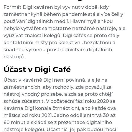
Formát Digi kaváren byl vyvinut v době, kdy
zaměstnankyně během pandemie stále více čelily
používání digitálních médií. Hlavní myšlenkou
nebylo vytvářet samostatně neznámé nástroje, ale
využívat znalostí kolegů. Digi cafés se proto staly
kontaktními místy pro kolektivní, bezplatnou a
snadnou výměnu prostřednictvím digitálních
nástrojů.
Účast v Digi Café
Účast v kavárně Digi není povinná, ale je na
zaměstnancích, aby rozhodly, zda považují za
nástroj vhodný pro sebe, a zda se proto chtějí
schůze zúčastnit. V počáteční fázi roku 2020 se
kavárna Digi konala čtrnáct dní, a to každé dva
měsíce od roku 2021. Jedno oddělení trvá 30 až
60 minut a skládá se z prezentace digitálního
nástroje kolegou. Účastníci jej pak budou moci