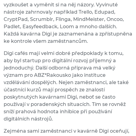
vyzkoušet a vyměnit si na něj názory. Vyvinuté
nástroje zahrnovaly například Trello, Edupad,
CryptPad, Scrumblr, Flinga, MindMeister, Oncoo,
Padlet, Easyfeedback, Loom a mnoho dalších.
Každá kavárna Digi je zaznamenána a zpřístupněna
ke kontrole všem zaměstnancům.
Digi cafés mají velmi dobré předpoklady k tomu,
aby byl startup pro digitální rozvoj příjemný a
jednoduchý. Další odborná příprava má velký
význam pro ABZ*Rakousko jako instituce
vzdělávání dospělých. Nejen zaměstnanci, ale také
účastníci kurzů mají prospěch ze znalostí
poskytnutých kavárnami Digi, neboť se často
používají v poradenských situacích. Tím se rovněž
sníží prahová hodnota inhibice při používání
digitálních nástrojů.
Zejména sami zaměstnanci v kavárně Digi oceňují,