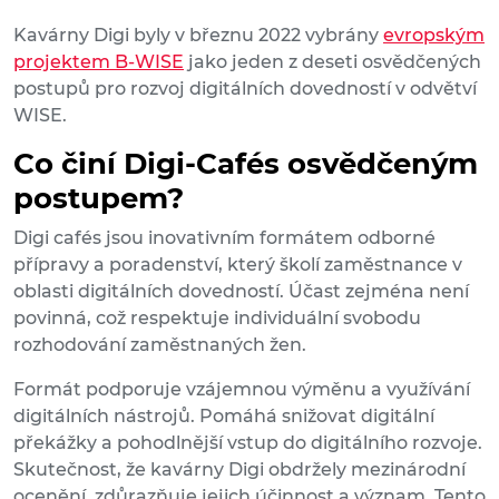
Kavárny Digi byly v březnu 2022 vybrány
evropským
projektem B-WISE
jako jeden z deseti osvědčených
postupů pro rozvoj digitálních dovedností v odvětví
WISE.
Co činí Digi-Cafés osvědčeným
postupem?
Digi cafés jsou inovativním formátem odborné
přípravy a poradenství, který školí zaměstnance v
oblasti digitálních dovedností. Účast zejména není
povinná, což respektuje individuální svobodu
rozhodování zaměstnaných žen.
Formát podporuje vzájemnou výměnu a využívání
digitálních nástrojů. Pomáhá snižovat digitální
překážky a pohodlnější vstup do digitálního rozvoje.
Skutečnost, že kavárny Digi obdržely mezinárodní
ocenění, zdůrazňuje jejich účinnost a význam. Tento