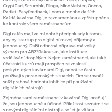
CryptPad, Scrumblr, Flinga, MindMeister, Oncoo,
Padlet, Easyfeedback, Loom a mnoho dalších.
Každá kavárna Digi je zaznamenána a zpřístupněna
ke kontrole všem zaměstnancům.
Digi cafés mají velmi dobré předpoklady k tomu,
aby byl startup pro digitální rozvoj příjemný a
jednoduchý. Další odborná příprava má velký
význam pro ABZ*Rakousko jako instituce
vzdělávání dospělých. Nejen zaměstnanci, ale také
účastníci kurzů mají prospěch ze znalostí
poskytnutých kavárnami Digi, neboť se často
používají v poradenských situacích. Tím se rovněž
sníží prahová hodnota inhibice při používání
digitálních nástrojů.
Zejména sami zaměstnanci v kavárně Digi oceňují,
že jsou jednoduché a účinné. Příležitost seznámit se
s novými digitálními nástroji a sdílet je vítána.