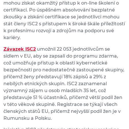
mohou získat okamžitý přístup k on-line školení o
certifikaci. Po úspěšném absolvování bezplatné
zkoušky a získání certifikace se jednotlivci mohou
stát členy ISC2 s přístupem k široké škále příležitostí
k profesnímu rozvoji a zdrojům na podporu své
kariéry.
Závazek ISC2
umožnil 22 053 jednotlivcům se
sídlem v EU, aby se zapsali do programu zdarma,
což umožňuje přístup k oblasti kybernetické
bezpečnosti pro nedostatečně zastoupené skupiny,
přičemž ženy představují 18% zápisů a 29% z
nebílých etnických skupin. ISC2 zaznamenal
významný zájem u osob mladších 35 let, což
představuje 51 % účastníků, přičemž větší podíl žen
v této věkové skupině. Registrace se týkají všech
členských států EU, přičemž nejvyšší podíl žen je v
Rumunsku a Polsku.