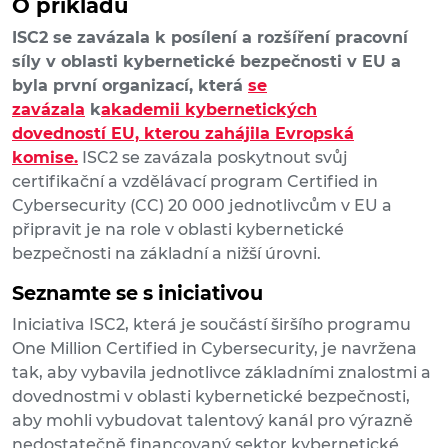
O příkladu
ISC2 se zavázala k posílení a rozšíření pracovní
síly v oblasti kybernetické bezpečnosti v EU a
byla první organizací, která
se
zavázala
k
akademii kybernetických
dovedností EU, kterou zahájila Evropská
komise.
ISC2 se zavázala poskytnout svůj
certifikační a vzdělávací program Certified in
Cybersecurity (CC) 20 000 jednotlivcům v EU a
připravit je na role v oblasti kybernetické
bezpečnosti na základní a nižší úrovni.
Seznamte se s iniciativou
Iniciativa ISC2, která je součástí širšího programu
One Million Certified in Cybersecurity, je navržena
tak, aby vybavila jednotlivce základními znalostmi a
dovednostmi v oblasti kybernetické bezpečnosti,
aby mohli vybudovat talentový kanál pro výrazně
nedostatečně financovaný sektor kybernetické