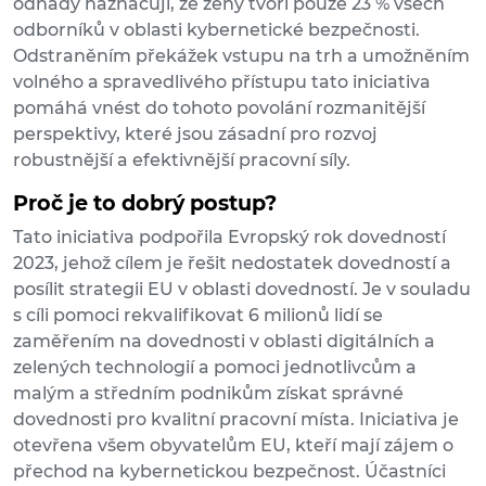
odhady naznačují, že ženy tvoří pouze 23 % všech
odborníků v oblasti kybernetické bezpečnosti.
Odstraněním překážek vstupu na trh a umožněním
volného a spravedlivého přístupu tato iniciativa
pomáhá vnést do tohoto povolání rozmanitější
perspektivy, které jsou zásadní pro rozvoj
robustnější a efektivnější pracovní síly.
Proč je to dobrý postup?
Tato iniciativa podpořila Evropský rok dovedností
2023, jehož cílem je řešit nedostatek dovedností a
posílit strategii EU v oblasti dovedností. Je v souladu
s cíli pomoci rekvalifikovat 6 milionů lidí se
zaměřením na dovednosti v oblasti digitálních a
zelených technologií a pomoci jednotlivcům a
malým a středním podnikům získat správné
dovednosti pro kvalitní pracovní místa. Iniciativa je
otevřena všem obyvatelům EU, kteří mají zájem o
přechod na kybernetickou bezpečnost. Účastníci