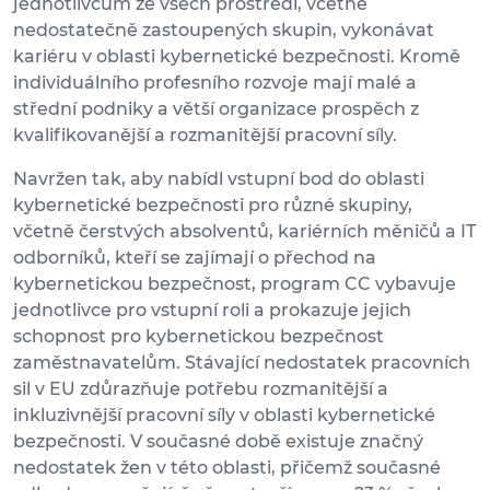
jednotlivcům ze všech prostředí, včetně
nedostatečně zastoupených skupin, vykonávat
kariéru v oblasti kybernetické bezpečnosti. Kromě
individuálního profesního rozvoje mají malé a
střední podniky a větší organizace prospěch z
kvalifikovanější a rozmanitější pracovní síly.
Navržen tak, aby nabídl vstupní bod do oblasti
kybernetické bezpečnosti pro různé skupiny,
včetně čerstvých absolventů, kariérních měničů a IT
odborníků, kteří se zajímají o přechod na
kybernetickou bezpečnost, program CC vybavuje
jednotlivce pro vstupní roli a prokazuje jejich
schopnost pro kybernetickou bezpečnost
zaměstnavatelům. Stávající nedostatek pracovních
sil v EU zdůrazňuje potřebu rozmanitější a
inkluzivnější pracovní síly v oblasti kybernetické
bezpečnosti. V současné době existuje značný
nedostatek žen v této oblasti, přičemž současné