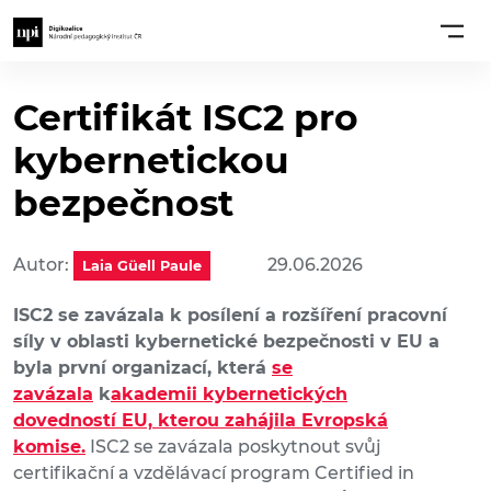
Certifikát ISC2 pro
kybernetickou
bezpečnost
Autor:
29.06.2026
Laia Güell Paule
ISC2 se zavázala k posílení a rozšíření pracovní
síly v oblasti kybernetické bezpečnosti v EU a
byla první organizací, která
se
zavázala
k
akademii kybernetických
dovedností EU, kterou zahájila Evropská
komise.
ISC2 se zavázala poskytnout svůj
certifikační a vzdělávací program Certified in