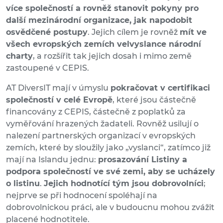
více společností a rovněž stanovit pokyny pro
další mezinárodní organizace, jak napodobit
osvědčené postupy
. Jejich cílem je rovněž
mít ve
všech evropských zemích velvyslance národní
charty
, a rozšířit tak jejich dosah i mimo země
zastoupené v CEPIS.
AT DiversIT mají v úmyslu
pokračovat v certifikaci
společností v celé Evropě
, které jsou částečně
financovány z CEPIS, částečně z poplatků za
vyměřování hrazených žadateli. Rovněž usilují o
nalezení partnerských organizací v evropských
zemích, které by sloužily jako „vyslanci“, zatímco již
mají na Islandu jednu:
prosazování Listiny a
podpora společností ve své zemi, aby se ucházely
o listinu
.
Jejich hodnotící tým jsou dobrovolníci
;
nejprve se při hodnocení spoléhají na
dobrovolnickou práci, ale v budoucnu mohou zvážit
placené hodnotitele.