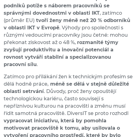
podniků potíže s náborem pracovníků se
správnými dovednostmi v oblasti IKT
, zatímco
(průměr EU)
tvoří ženy méně než 20 % odborníků
v oblasti IKT v Evropě
. Výhody pro společnosti s
různými vedoucími pracovníky jsou četné: mohou
překonat ziskovost až o 48 %,
rozmanité týmy
zvyšují produktivitu a inovační potenciál a
rovnost vytváří stabilní a specializovanou
pracovní sílu
.
Zatímco pro přilákání žen k technickým profesím se
dělá hodně práce,
méně se dělá v stejně důležité
oblasti setrvání
. Důvody, proč ženy opouštějí
technologickou kariéru, často souvisejí s
nepříznivou kulturou na pracovišti a změnu musí
řídit samotná pracoviště. DiversIT se proto rozhodl
vypracovat iniciativu, která by pomohla
motivovat pracoviště k tomu, aby usilovala o
vytvoření pracovního prostředí, které by bylo