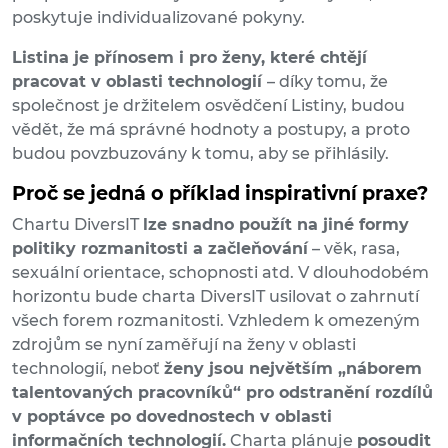
poskytuje individualizované pokyny.
Listina je přínosem i pro ženy, které chtějí
pracovat v oblasti technologií
– díky tomu, že
společnost je držitelem osvědčení Listiny, budou
vědět, že má správné hodnoty a postupy, a proto
budou povzbuzovány k tomu, aby se přihlásily.
Proč se jedná o příklad inspirativní praxe?
Chartu DiversIT
lze snadno použít na jiné formy
politiky rozmanitosti a začleňování
– věk, rasa,
sexuální orientace, schopnosti atd. V dlouhodobém
horizontu bude charta DiversIT usilovat o zahrnutí
všech forem rozmanitosti. Vzhledem k omezeným
zdrojům se nyní zaměřují na ženy v oblasti
technologií, neboť
ženy jsou největším „náborem
talentovaných pracovníků“ pro odstranění rozdílů
v poptávce po dovednostech v oblasti
informačních technologií.
Charta plánuje
posoudit