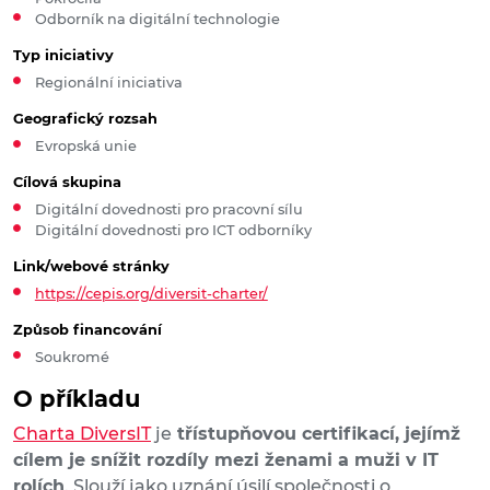
Odborník na digitální technologie
Typ iniciativy
Regionální iniciativa
Geografický rozsah
Evropská unie
Cílová skupina
Digitální dovednosti pro pracovní sílu
Digitální dovednosti pro ICT odborníky
Link/webové stránky
https://cepis.org/diversit-charter/
Způsob financování
Soukromé
O příkladu
Charta DiversIT
je
třístupňovou certifikací, jejímž
cílem je snížit rozdíly mezi ženami a muži v IT
rolích
. Slouží jako uznání úsilí společnosti o