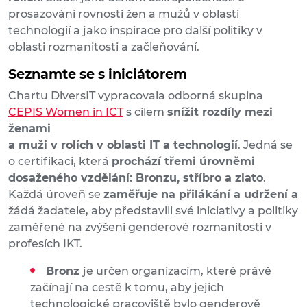
prosazování rovnosti žen a mužů v oblasti
technologií a jako inspirace pro další politiky v
oblasti rozmanitosti a začleňování.
Seznamte se s iniciátorem
Chartu DiversIT vypracovala odborná skupina
CEPIS Women in ICT
s cílem
snížit rozdíly mezi
ženami
a muži v rolích v oblasti IT a technologií
. Jedná se
o certifikaci, která
prochází třemi úrovněmi
dosaženého vzdělání: Bronzu, stříbro a zlato
.
Každá úroveň se
zaměřuje na přilákání a udržení a
žádá žadatele, aby představili své iniciativy a politiky
zaměřené na zvýšení genderové rozmanitosti v
profesích IKT.
Bronz
je určen organizacím, které právě
začínají na cestě k tomu, aby jejich
technologické pracoviště bylo genderově