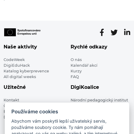
Naše aktivity
Rychlé odkazy
CodeWeek
O nás
DigiEduHack
Kalendář akcí
Katalog kyberprevence
Kurzy
All digital weeks
FAQ
Užitečné
DigiKoalice
Kontakt
Národní pedagogický institut
Členské organizace
České republiky, DigiKoalice
Používáme cookies
Blog
Weilova 1271/6 102 00 Praha 10
Digitalizace ve vzdělávání
Abychom vám poskytli lepší uživatelský servis,
používáme soubory cookie. Ty nám pomáhají
DigiKoalice 2021. All rights reserved
analyzovat, co vás na webu zajímá, a tím internetové