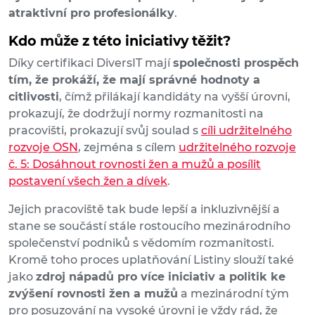
atraktivní pro profesionálky
.
Kdo může z této iniciativy těžit?
Díky certifikaci DiversIT mají
společnosti prospěch
tím, že prokáží, že mají správné hodnoty a
citlivosti
, čímž přilákají kandidáty na vyšší úrovni,
prokazují, že dodržují normy rozmanitosti na
pracovišti, prokazují svůj soulad s
cíli udržitelného
rozvoje OSN
, zejména s cílem
udržitelného rozvoje
č. 5: Dosáhnout rovnosti žen a mužů a posílit
postavení všech žen a dívek
.
Jejich pracoviště tak bude lepší a inkluzivnější a
stane se součástí stále rostoucího mezinárodního
společenství podniků s vědomím rozmanitosti.
Kromě toho proces uplatňování Listiny slouží také
jako
zdroj nápadů pro více iniciativ a politik ke
zvýšení rovnosti žen a mužů
a mezinárodní tým
pro posuzování na vysoké úrovni je vždy rád, že