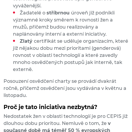
vyváženější.
Žadatelé o
stříbrnou
úroveň již podnikli
významné kroky směrem k rovnosti žen a
mužů, přičemž budou realizovány a
naplánovány interní a externí iniciativy.
Zlatý
certifikát se uděluje organizacím, které
již nějakou dobu mezi prioritami (genderová)
rovnost v oblasti technologií a které zavedly
mnoho osvědčených postupů jak interně, tak
externě.
Posouzení osvědčení charty se provádí dvakrát
ročně, přičemž osvědčení jsou vydávána v květnu a
listopadu.
Proč je tato iniciativa nezbytná?
Nedostatek žen v oblasti technologií je pro CEPIS již
dlouhou dobu prioritou. Nemluvě o tom, že
v
současné době má téměř 50 % evropských