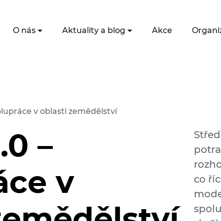
O nás
Aktuality a blog
Akce
Organi
lupráce v oblasti zemědělství
.0 –
Střed
potra
rozh
áce v
co říc
moder
zemědělství
spolu