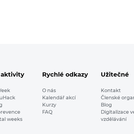
aktivity
Rychlé odkazy
Užitečné
Week
O nás
Kontakt
duHack
Kalendář akcí
Členské orga
g
Kurzy
Blog
prevence
FAQ
Digitalizace v
ital weeks
vzdělávání