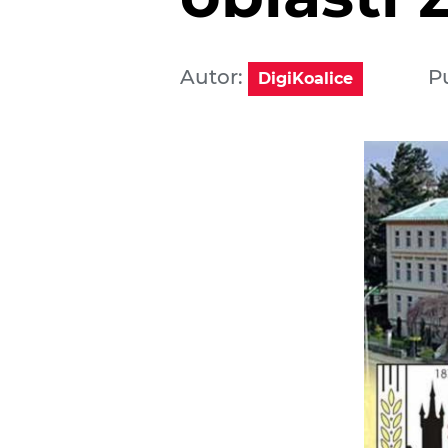
Autor:
P
DigiKoalice