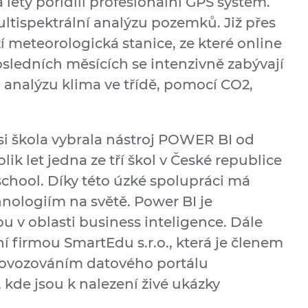
 lety pořídili profesionální GPS systém.
ltispektrální analýzu pozemků. Již přes
ží meteorologická stanice, ze které online
osledních měsících se intenzivně zabývají
ro analýzu klima ve třídě, pomocí CO2,
si škola vybrala nástroj POWER BI od
olik let jedna ze tří škol v České republice
school. Díky této úzké spolupráci má
nologiím na světě. Power BI je
u v oblasti business inteligence. Dále
ní firmou SmartEdu s.r.o., která je členem
rovozováním datového portálu
, kde jsou k nalezení živé ukázky