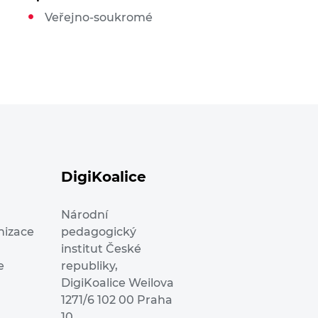
Veřejno-soukromé
DigiKoalice
Národní
nizace
pedagogický
institut České
e
republiky,
DigiKoalice Weilova
1271/6 102 00 Praha
10