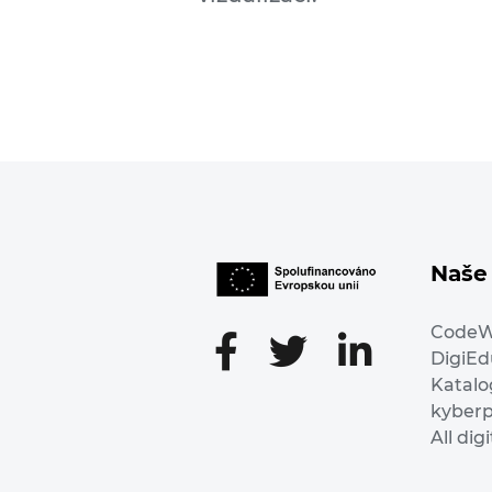
Naše 
Code
DigiE
Katalo
kyber
All dig