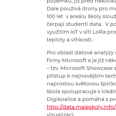
pozemků, již před několika
Dále používá drony pro mu
100 let v areálu školy slou
čerpají studenti data. V p
využitím IoT v síti LoRa p
teploty a vlhkosti.
Pro oblast datové analýzy 
firmy Microsoft a je již něk
– tzv. Microsoft Showcase 
přístup k nejnovějším tech
naprostou světovou špičko
škola spolupracuje s lokál
Digikoalice a pomáhá s p
http://data.maleskoly.info/
vizualizací.