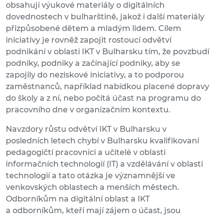
obsahují výukové materiály o digitálních
dovednostech v bulharštině, jakož i další materiály
přizpůsobené dětem a mladým lidem. Cílem
iniciativy je rovněž zapojit rostoucí odvětví
podnikání v oblasti IKT v Bulharsku tím, že povzbudí
podniky, podniky a začínající podniky, aby se
zapojily do neziskové iniciativy, a to podporou
zaměstnanců, například nabídkou placené dopravy
do školy a z ní, nebo počítá účast na programu do
pracovního dne v organizačním kontextu.
Navzdory růstu odvětví IKT v Bulharsku v
posledních letech chybí v Bulharsku kvalifikovaní
pedagogičtí pracovníci a učitelé v oblasti
informačních technologií (IT) a vzdělávání v oblasti
technologií a tato otázka je významnější ve
venkovských oblastech a menších městech.
Odborníkům na digitální oblast a IKT
a odborníkům, kteří mají zájem o účast, jsou