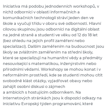
Iniciativa má podobu jednodenních workshopů, v
nichž odborníci v oblasti informačních a
komunikačních technologií stráví jeden den ve
škole a vyučují třídu v oboru své odbornosti. Hlavní
cílovou skupinou jsou odborníci na digitální oblast
na jedné straně a studenti ve věku od 12 do 18 let
(bez ohledu na jejich profil zaměření nebo
specializaci). Dalším zaměřením na budoucnost jsou
školy se zvláštním zaměřením na střední školy,
které se specializují na humanitní vědy a předměty
nesouvisející s matematikou, inženýrstvím nebo
přírodními vědami. Workshopy se mohou konat i v
neformálním prostředí, kde se studenti mohou cítit
svobodně klást otázky, vyjadřovat obavy nebo
zahájit osobní diskusi o zájmech
a ambicích s hostujícím odborníkem. Na
internetových stránkách jsou k dispozici odkazy na
iniciativu Evropský týden programování, které