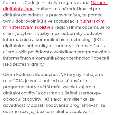
Futures is Code je iniciativa organizovaná
Národní
digitální aliancí
, bulharskou národní koalicí pro
digitální dovednosti a pracovní místa, za pomoci
týmu dobrovolníků a ve spolupráci s
bulharským
ministerstvem školství
a regionálními obcemi. Jeho
cílem je vytvořit vazby mezi odborníky z odvětví
informačních a komunikačních technologií (IKT),
digitálními odborníky a studenty středních škol s
cílem zvýšit povědomí o vyhlídkách programování a
informačních a komunikačních technologií obecně
jako profesní dráhy.
Cílem kodexu „Budoucnost“, který byl zahájen v
roce 2014, je vnést pohled na kódování a
programování ve větší míře, vyvolat zájem o
digitální odvětví a odstranit zjištěné stereotypy
obklopující odvětví IKT (jako je myšlenka, že
dovednosti v oblasti kódování a programování se
obtížně rozvíjejí bez formálního vzdělávání).