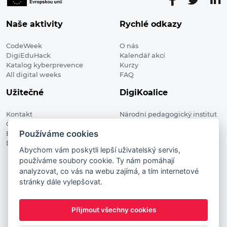
Naše aktivity
Rychlé odkazy
CodeWeek
O nás
DigiEduHack
Kalendář akcí
Katalog kyberprevence
Kurzy
All digital weeks
FAQ
Užitečné
DigiKoalice
Kontakt
Národní pedagogický institut
Členské organizace
České republiky, DigiKoalice
Používáme cookies
Blog
Weilova 1271/6 102 00 Praha 10
Digitalizace ve vzdělávání
Abychom vám poskytli lepší uživatelský servis,
používáme soubory cookie. Ty nám pomáhají
DigiKoalice 2021. All rights reserved
analyzovat, co vás na webu zajímá, a tím internetové
Vstup do administrace
stránky dále vylepšovat.
This project has received funding from the European
Commission Innovation and Networks Executive Agency (now
Přijmout všechny cookies
HaDEA) CEF TELECOM Calls 2019. This website reflects only the
author’s view. It does not represent the view of the European