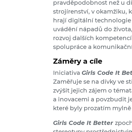
pravděpodobnost než u dí
strojírenství, v okamžiku, 
hrají digitální technologi
uvádění nápadů do života, 
rozvoj dalších kompetencí,
spolupráce a komunikační
Záměry a cíle
Iniciativa
Girls Code It Be
Zaměřuje se na dívky ve st
zvýšit jejich zájem o téma
a inovacemi a povzbudit je 
které byly prozatím mylně
Girls Code It Better
zpoch
stereotypy prostřednictvím