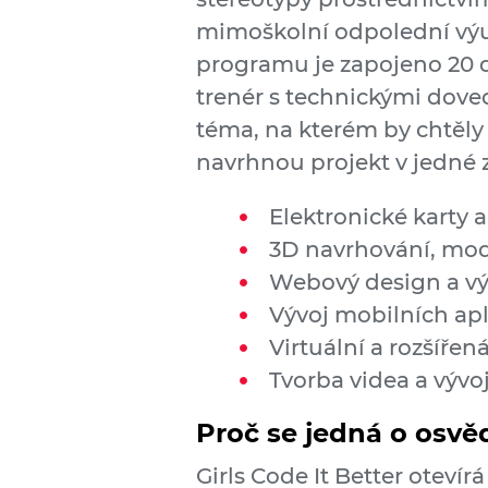
mimoškolní odpolední výuk
programu je zapojeno 20 dív
trenér s technickými dove
téma, na kterém by chtěly p
navrhnou projekt v jedné z
Elektronické karty 
3D navrhování, mode
Webový design a vý
Vývoj mobilních apl
Virtuální a rozšířená
Tvorba videa a výv
Proč se jedná o osv
Girls Code It Better oteví