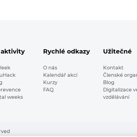
aktivity
Rychlé odkazy
Užitečné
Week
O nás
Kontakt
duHack
Kalendář akcí
Členské orga
g
Kurzy
Blog
prevence
FAQ
Digitalizace v
ital weeks
vzdělávání
erved