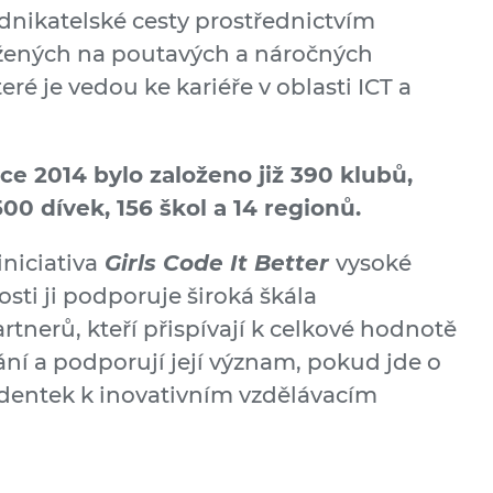
dnikatelské cesty prostřednictvím
žených na poutavých a náročných
ré je vedou ke kariéře v oblasti ICT a
ce 2014 bylo založeno již 390 klubů,
500 dívek, 156 škol a 14 regionů.
iniciativa
Girls Code It Better
vysoké
osti ji podporuje široká škála
tnerů, kteří přispívají k celkové hodnotě
vání a podporují její význam, pokud jde o
entek k inovativním vzdělávacím