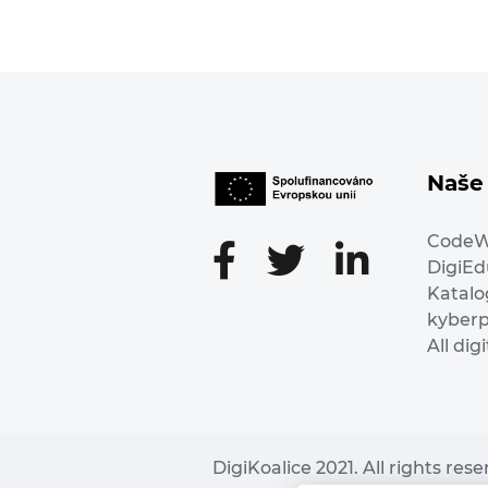
Naše 
Code
DigiE
Katalo
kyber
All dig
DigiKoalice 2021. All rights res