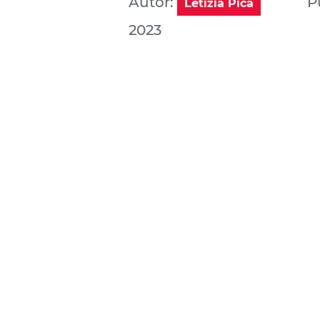
Autor:
P
Letizia Pica
2023