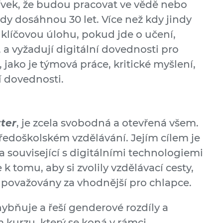
vek, že budou pracovat ve vědě nebo
kdy dosáhnou 30 let. Více než kdy jindy
e klíčovou úlohu, pokud jde o učení,
a vyžadují digitální dovednosti pro
 jako je týmová práce, kritické myšlení,
 dovednosti.
tter
, je zcela svobodná a otevřená všem.
ředoškolském vzdělávání. Jejím cílem je
ta související s digitálními technologiemi
k tomu, aby si zvolily vzdělávací cesty,
 považovány za vhodnější pro chlapce.
ybňuje a řeší genderové rozdíly a
 kurzu, který se koná v rámci