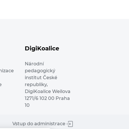
DigiKoalice
Národní
nizace
pedagogický
institut České
e
republiky,
DigiKoalice Weilova
1271/6 102 00 Praha
10
Vstup do administrace