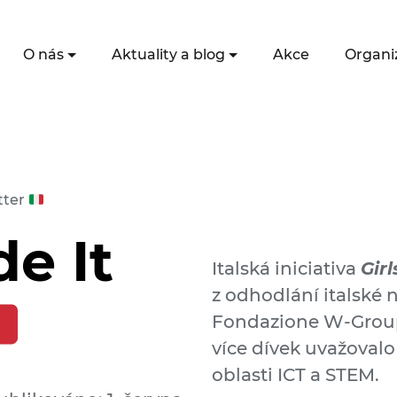
O nás
Aktuality a blog
Akce
Organi
etter
de It
Italská iniciativa
Girl
z odhodlání italské 
Fondazione W-Group,
více dívek uvažovalo
oblasti ICT a STEM.