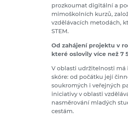
prozkoumat digitální a po
mimoškolních kurzů, zalo
vzdělávacích metodách, kte
STEM.
Od zahájení projektu v ro
které oslovily více než 7 
V oblasti udržitelnosti má 
skóre: od počátku její činn
soukromých i veřejných par
iniciativy v oblasti vzdělá
nasměrování mladých stud
cestám.