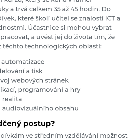
y a trvá celkem 35 až 45 hodin. Do
ek, které školí učitel se znalostí ICT a
dnostmi. Účastnice si mohou vybrat
racovat, a uvést jej do života tím, že
 těchto technologických oblastí:
a automatizace
lování a tisk
voj webových stránek
ikací, programování a hry
 realita
oj audiovizuálního obsahu
ědčený postup?
rá dívkám ve středním vzdělávání možnost