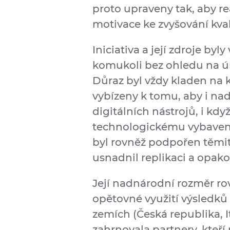
proto upraveny tak, aby re
motivace ke zvyšování kval
Iniciativa a její zdroje by
komukoli bez ohledu na ú
Důraz byl vždy kladen na k
vybízeny k tomu, aby i nad
digitálních nástrojů, i kdy
technologickému vybaven
byl rovněž podpořen těmit
usnadnil replikaci a opak
Její nadnárodní rozměr ro
opětovné využití výsledků 
zemích (Česká republika, It
zahrnovala partnery, kteří 