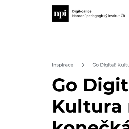
Inspirace
Go Digital! Kul
Go Digit
Kultura
konečk