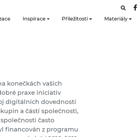
zace
Inspirace
Příležitosti
Materiály
 na konečkách vašich
obré praxe iniciativ
j digitálních dovedností
upin a částí společnosti,
í společnosti často
byl financován z programu