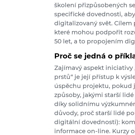
školení přizpůsobených se
specifické dovednosti, aby 
digitalizovaný svět. Cílem
které mohou podpořit rozv
50 let, a to propojením di
Proč se jedná o příkl
Zajímavý aspekt iniciativy
prstů“ je její přístup k vý
úspěchu projektu, pokud j
způsoby, jakými starší lidé
díky solidnímu výzkumném
důvody, proč starší lidé pou
digitální dovednosti): ko
informace on-line. Kurzy 