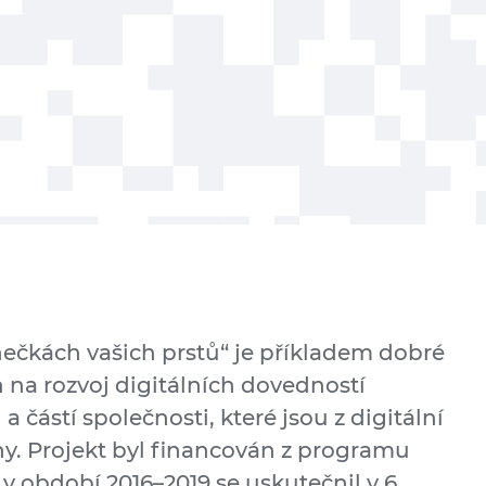
nečkách vašich prstů“ je příkladem dobré
 na rozvoj digitálních dovedností
 částí společnosti, které jsou z digitální
ny. Projekt byl financován z programu
v období 2016–2019 se uskutečnil v 6