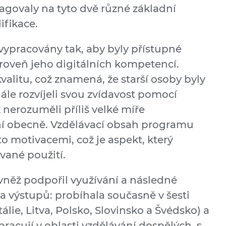
agovaly na tyto dvě různé základní
ifikace.
ly vypracovány tak, aby byly přístupné
roveň jeho digitálních kompetencí.
valitu, což znamená, že starší osoby byly
ále rozvíjeli svou zvídavost pomocí
ž nerozuměli příliš velké míře
í obecně. Vzdělávací obsah programu
o motivacemi, což je aspekt, který
ované použití.
vněž podpořil využívání a následné
a výstupů: probíhala současně v šesti
álie, Litva, Polsko, Slovinsko a Švédsko) a
pracují v oblasti vzdělávání dospělých, s