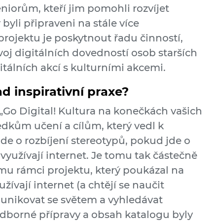
niorům, kteří jim pomohli rozvíjet
byli připraveni na stále více
 projektu je poskytnout řadu činností,
oj digitálních dovedností osob starších
gitálních akcí s kulturními akcemi.
ad inspirativní praxe?
 „Go Digital! Kultura na konečkách vašich
sledkům učení a cílům, který vedl k
de o rozbíjení stereotypů, pokud jde o
 využívají internet. Je tomu tak částečně
u rámci projektu, který poukázal na
žívají internet (a chtějí se naučit
munikovat se světem a vyhledávat
odborné přípravy a obsah katalogu byly