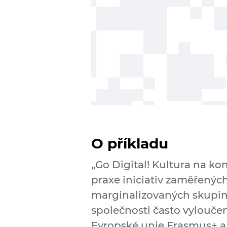
O příkladu
„Go Digital! Kultura na ko
praxe iniciativ zaměřených
marginalizovaných skupin a
společnosti často vylouče
Evropské unie Erasmus+ a 