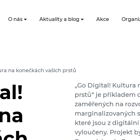
O nás
Aktuality a blog
Akce
Organi
tura na konečkách vašich prstů
al!
„Go Digital! Kultura
prstů“ je příkladem d
zaměřených na rozvo
 na
marginalizovaných sk
které jsou z digitáln
ách
vyloučeny. Projekt 