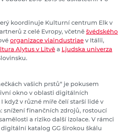
terý koordinuje Kulturní centrum Elk v
artnerů z celé Evropy, včetně
švédského
kové
organizace viaindustriae
v Itálii,
ltura
Alytus
v Litvě
a
Ljudska univerza
Slovinsku.
onečkách vašich prstů“ je pokusem
vní okno v oblasti digitálních
 když v různé míře čelí starší lidé v
nížení finančních zdrojů, rostoucí
samělosti a riziko další izolace. V rámci
digitální katalog GG širokou škálu