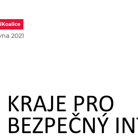
iKoalice
vna 2021