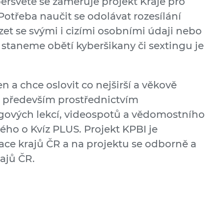
rsvětě se zaměřuje projekt Kraje pro
Potřeba naučit se odolávat rozesílání
t se svými i cizími osobními údaji nebo
e staneme obětí kyberšikany či sextingu je
 a chce oslovit co nejširší a věkově
o především prostřednictvím
gových lekcí, videospotů a vědomostního
ého o Kvíz PLUS. Projekt KPBI je
ace krajů ČR a na projektu se odborně a
rajů ČR.