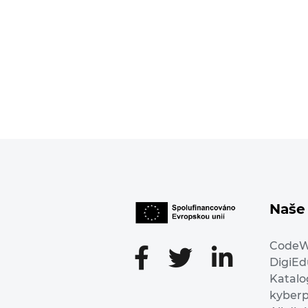
Naše 
Code
DigiE
Katalo
kyber