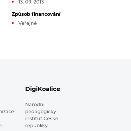
13. 09. 2013
Způsob financování
Veřejné
DigiKoalice
Národní
nizace
pedagogický
institut České
e
republiky,