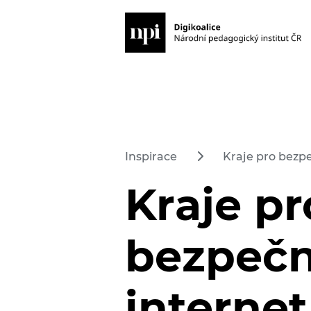
Inspirace
Kraje pro bezp
Kraje pr
bezpeč
internet