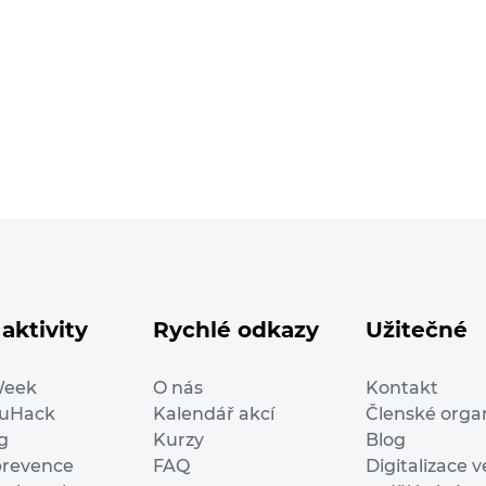
aktivity
Rychlé odkazy
Užitečné
Week
O nás
Kontakt
duHack
Kalendář akcí
Členské orga
g
Kurzy
Blog
prevence
FAQ
Digitalizace v