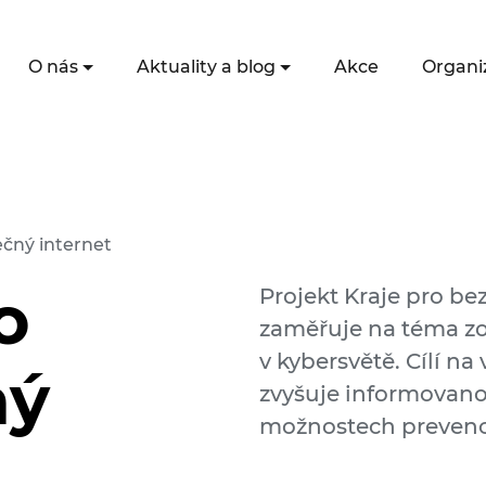
O nás
Aktuality a blog
Akce
Organi
ečný internet
o
Projekt Kraje pro be
zaměřuje na téma z
v kybersvětě. Cílí n
ný
zvyšuje informovanos
možnostech prevenc