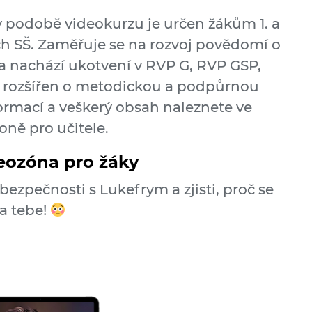
 podobě video­kurzu je určen žákům 1. a
ých SŠ. Zaměřuje se na rozvoj povědomí o
 a nachází ukotvení v RVP G, RVP GSP,
é rozšířen o metodickou a podpůrnou
nformací a veškerý obsah naleznete ve
oně pro učitele.
eozóna pro žáky
bezpečnosti s Lukefrym a zjisti, proč se
a tebe!