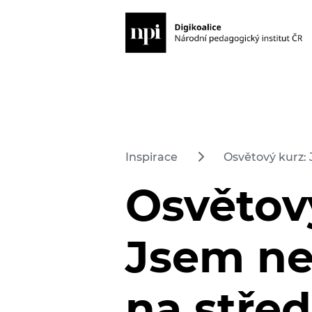
Inspirace
Osvětový kurz: 
Osvětov
Jsem ne
na střed