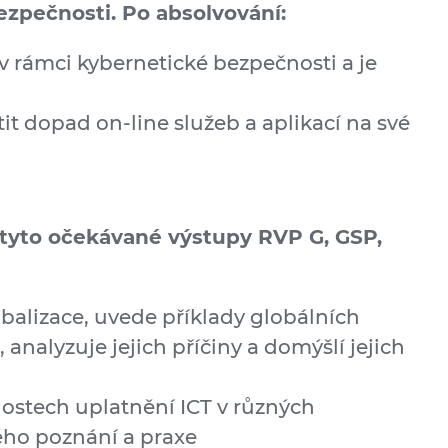
zpečnosti. Po absolvo­vání:
 v rámci kybernetické bezpečnosti a je
t dopad on-line služeb a aplikací na své
d tyto očekávané výstupy RVP G, GSP,
balizace, uvede příklady globálních
analyzuje jejich příčiny a domýšlí jejich
ostech uplatnění ICT v různých
ého poznání a praxe