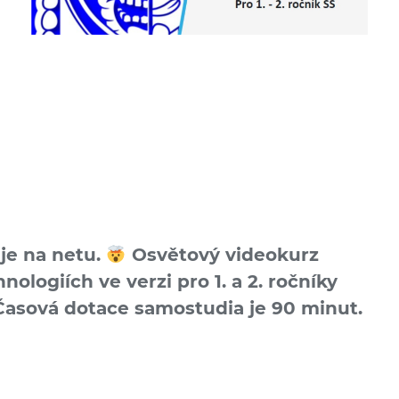
ije na netu.
Osvětový video­kurz
hno­logiích ve verzi pro 1. a 2. ročníky
asová dotace samostudia je 90 minut.