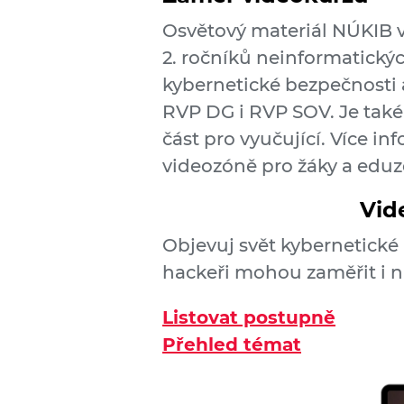
Osvětový materiál NÚKIB v
2. ročníků neinforma­tick
kyber­netické bez­pečnosti
RVP DG i RVP SOV. Je tak
část pro vyuču­jící. Více i
videozóně pro žáky a eduz
Vid
Objevuj svět kybernetické 
hackeři mohou zaměřit i n
Listovat postupně
Přehled témat