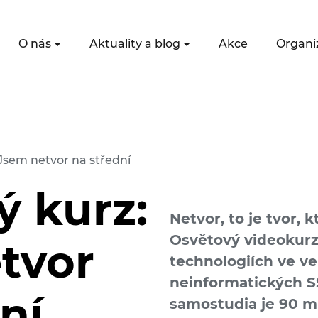
O nás
Aktuality a blog
Akce
Organi
Jsem netvor na střední
ý kurz:
Netvor, to je tvor, k
Osvětový video­kurz 
tvor
techno­logiích ve ver
neinforma­tických S
ní
samostudia je 90 m