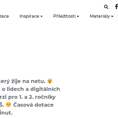
zace
Inspirace
Příležitosti
Materiály
terý žije na netu.
o lidech a digi­tálních
zi pro 1. a 2. ročníky
Š.
Časová dotace
inut.