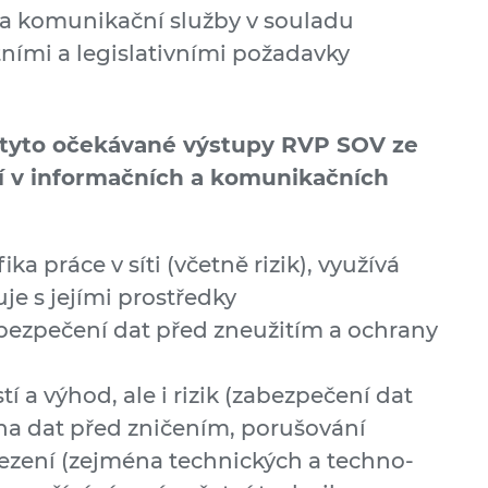
 a komunikační služby v souladu
ními a legisla­tivními požadavky
d tyto očekávané výstupy RVP SOV ze
í v informačních a komuni­kačních
ka práce v síti (včetně rizik), využívá
je s jejími prostředky
bezpečení dat před zneužitím a ochrany
 a výhod, ale i rizik (zabezpečení dat
na dat před zničením, porušování
ezení (zejména technických a techno­