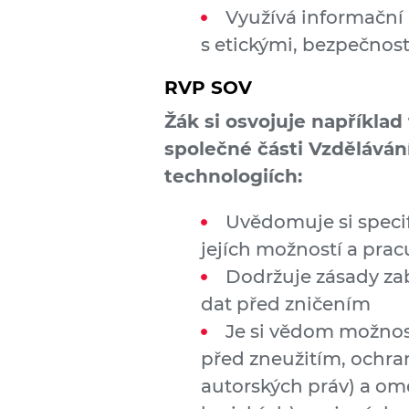
Využívá informační
s etickými, bezpečnost
RVP SOV
Žák si osvojuje napříkla
společné části Vzděláván
technologiích:
Uvědomuje si specifi
jejích možností a pracu
Dodržuje zásady za
dat před zničením
Je si vědom možností
před zneužitím, ochra
autorských práv) a om