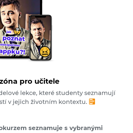
zóna pro učitele
delové lekce, které studenty seznamují
tí v jejich životním kontextu.
eo­kurzem seznamuje s vybranými