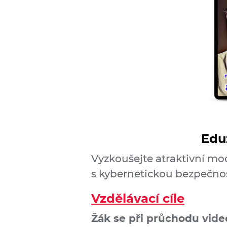
Edu
Vyzkoušejte atraktivní mo
s kybernetickou bezpečnos
Vzdělávac
í
cíle
Žák se při průchodu vid