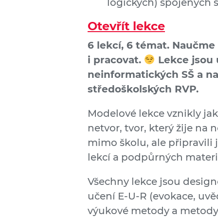
logických) spojených 
Otevřít lekce
6 lekcí, 6 témat. Naučme
i pracovat.
Lekce jsou 
neinforma­tických SŠ a n
středoškolských RVP.
Modelové lekce vznikly ja
netvor, tvor, který žije na
mimo školu, ale připravili
lekcí a podpůrných materi
Všechny lekce jsou desig
učení E-U-R (evokace, uvě
výukové metody a metody 