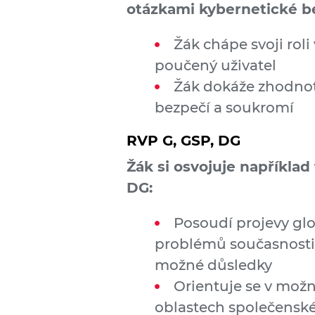
otázkami kybernetické be
Žák chápe svoji roli
poučený uživatel
Žák dokáže zhodnoti
bezpečí a soukromí
RVP G, GSP, DG
Žák si osvojuje napříkla
DG:
Posoudí projevy glo
problémů současnosti, 
možné důsledky
Orientuje se v možn
oblastech společensk