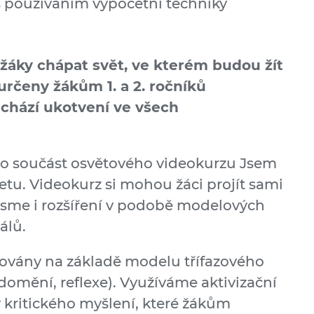
s používáním výpočetní techniky
 žáky chápat svět, ve kterém budou žít
určeny žákům 1. a 2. ročníků
achází ukotvení ve všech
ko součást osvětového videokurzu Jsem
 netu. Videokurz si mohou žáci projít sami
 jsme i rozšíření v podobě modelových
álů.
novány na základě modelu třífazového
domění, reflexe). Využíváme aktivizační
kritického myšlení, které žákům