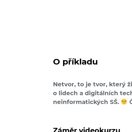
O příkladu
Netvor, to je tvor, který ž
o lidech a digi­tálních tec
neinforma­tických SŠ.
Č
Záměr videokurzu