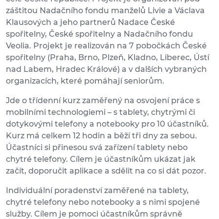
záštitou Nadačního fondu manželů Livie a Václava
Klausových a jeho partnerů Nadace České
spořitelny, České spořitelny a Nadačního fondu
Veolia. Projekt je realizován na 7 pobočkách České
spořitelny (Praha, Brno, Plzeň, Kladno, Liberec, Ústí
nad Labem, Hradec Králové) a v dalších vybraných
organizacích, které pomáhají seniorům.
Jde o třídenní kurz zaměřený na osvojení práce s
mobilními technologiemi – s tablety, chytrými či
dotykovými telefony a notebooky pro 10 účastníků.
Kurz má celkem 12 hodin a běží tři dny za sebou.
Účastníci si přinesou svá zařízení tablety nebo
chytré telefony. Cílem je účastníkům ukázat jak
začít, doporučit aplikace a sdělit na co si dát pozor.
Individuální poradenství zaměřené na tablety,
chytré telefony nebo notebooky a s nimi spojené
služby. Cílem je pomoci účastníkům správně