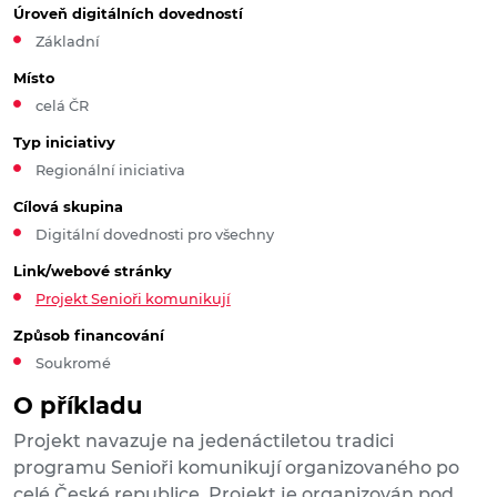
Úroveň digitálních dovedností
Základní
Místo
celá ČR
Typ iniciativy
Regionální iniciativa
Cílová skupina
Digitální dovednosti pro všechny
Link/webové stránky
Projekt Senioři komunikují
Způsob financování
Soukromé
O příkladu
Projekt navazuje na jedenáctiletou tradici
programu Senioři komunikují organizovaného po
celé České republice. Projekt je organizován pod