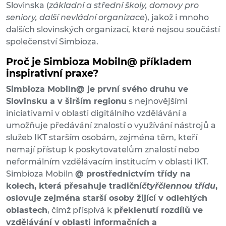
Slovinska (
základní a střední školy, domovy pro
seniory, další nevládní organizace
), jakož i mnoho
dalších slovinských organizací, které nejsou součástí
společenství Simbioza.
Proč je Simbioza Mobiln@ příkladem
inspirativní praxe?
Simbioza Mobiln@ je první svého druhu ve
Slovinsku a v širším regionu
s nejnovějšími
iniciativami v oblasti digitálního vzdělávání a
umožňuje předávání znalostí o využívání nástrojů a
služeb IKT starším osobám, zejména těm, kteří
nemají přístup k poskytovatelům znalostí nebo
neformálním vzdělávacím institucím v oblasti IKT.
Simbioza Mobiln
@ prostřednictvím třídy na
kolech, která přesahuje tradiční
čtyřčlennou třídu
,
oslovuje zejména starší osoby žijící v odlehlých
oblastech
, čímž přispívá k
překlenutí rozdílů ve
vzdělávání v oblasti informačních a