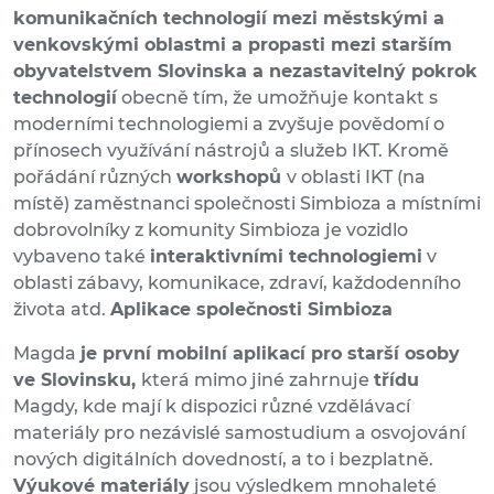
komunikačních technologií mezi městskými a
venkovskými oblastmi a propasti mezi starším
obyvatelstvem Slovinska a nezastavitelný pokrok
technologií
obecně tím, že umožňuje kontakt s
moderními technologiemi a zvyšuje povědomí o
přínosech využívání nástrojů a služeb IKT. Kromě
pořádání různých
workshopů
v oblasti IKT (na
místě) zaměstnanci společnosti Simbioza a místními
dobrovolníky z komunity Simbioza je vozidlo
vybaveno také
interaktivními technologiemi
v
oblasti zábavy, komunikace, zdraví, každodenního
života atd.
Aplikace společnosti Simbioza
Magda
je první mobilní aplikací pro starší osoby
ve Slovinsku,
která mimo jiné zahrnuje
třídu
Magdy, kde mají k dispozici různé vzdělávací
materiály pro nezávislé samostudium a osvojování
nových digitálních dovedností, a to i bezplatně.
Výukové materiály
jsou výsledkem mnohaleté