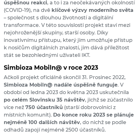
úspěšnou reakci
, a to i za neočekávaných okolností
(COVID-19), na dvě
klíčové výzvy moderního světa
– společnost s dlouhou životností a digitální
transformace. V této souvislosti projekt staví mezi
nejohroženější skupiny, starší osoby. Díky
inovativnímu přístupu, který jim umožňuje přístup
k nosičům digitálních znalostí, jim dává příležitost
stát se bezohlednými uživateli IKT.
Simbioza Mobiln@ v roce 2023
Ačkoli projekt oficiálně skončil 31. Prosinec 2022,
Simbioza Mobiln@ nadále úspěšně funguje
. V
období od ledna 2023 do května 2023 uskutečnila
po celém Slovinsku 35 návštěv
, jichž se zúčastnilo
více než
750 účastníků
(starší dobrovolníci z
místních komunit).
Do konce roku 2023 se plánuje
nejméně 100 dalších návštěv
, do nichž se podle
odhadů zapojí nejméně 2500 účastníků.