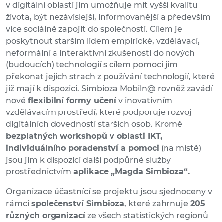
v digitální oblasti jim umožňuje mít vyšší kvalitu
života, být nezávislejší, informovanější a především
více sociálně zapojit do společnosti. Cílem je
poskytnout starším lidem empirické, vzdělávací,
neformální a interaktivní zkušenosti do nových
(budoucích) technologií s cílem pomoci jim
překonat jejich strach z používání technologií, které
již mají k dispozici. Simbioza Mobiln@ rovněž zavádí
nové
flexibilní formy učení
v inovativním
vzdělávacím prostředí, které podporuje rozvoj
digitálních dovedností starších osob. Kromě
bezplatných workshopů v oblasti IKT,
individuálního poradenství a pomoci
(na místě)
jsou jim k dispozici další podpůrné služby
prostřednictvím
aplikace „Magda Simbioza“.
Organizace účastnící se projektu jsou sjednoceny v
rámci
společenství Simbioza
, které zahrnuje
205
různých organizací
ze všech statistických regionů