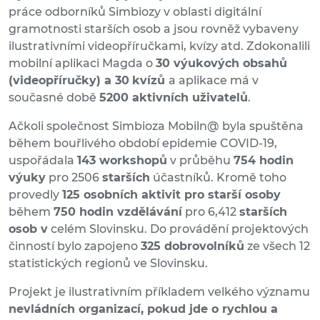
práce odborníků Simbiozy v oblasti digitální
gramotnosti starších osob a jsou rovněž vybaveny
ilustrativními videopříručkami, kvízy atd. Zdokonalili
mobilní aplikaci Magda o
30 výukových obsahů
(videopříručky) a 30
kvízů
a aplikace má v
současné době
5200 aktivních uživatelů
.
Ačkoli společnost Simbioza Mobiln@ byla spuštěna
během bouřlivého období epidemie COVID-19,
uspořádala
143 workshopů
v průběhu
754 hodin
výuky
pro 2506
starších
účastníků. Kromě toho
provedly
125 osobních aktivit pro starší osoby
během
750 hodin vzdělávání
pro 6,412
starších
osob v
celém Slovinsku. Do provádění projektových
činností bylo zapojeno
325 dobrovolníků
ze všech 12
statistických regionů ve Slovinsku.
Projekt je ilustrativním příkladem velkého významu
nevládních organizací, pokud jde o rychlou a