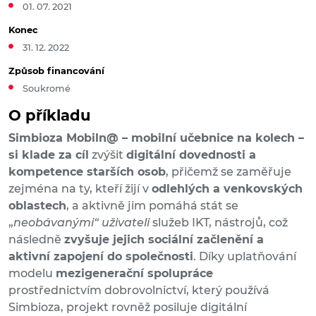
01. 07. 2021
Konec
31. 12. 2022
Způsob financování
Soukromé
O příkladu
Simbioza Mobiln@ – mobilní učebnice na kolech –
si klade za cíl
zvýšit
digitální dovednosti a
kompetence starších osob
, přičemž se zaměřuje
zejména na ty, kteří žijí v
odlehlých a venkovských
oblastech
, a aktivně jim pomáhá stát se
„
neobávanými“ uživateli
služeb IKT, nástrojů, což
následně
zvyšuje jejich sociální začlenění a
aktivní zapojení do společnosti
. Díky uplatňování
modelu
mezigenerační spolupráce
prostřednictvím dobrovolnictví, který používá
Simbioza, projekt rovněž posiluje digitální