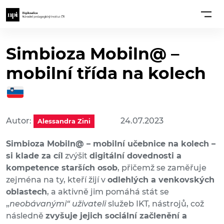
Simbioza Mobiln@ –
mobilní třída na kolech
Autor:
24.07.2023
Alessandra Zini
Simbioza Mobiln@ – mobilní učebnice na kolech –
si klade za cíl
zvýšit
digitální dovednosti a
kompetence starších osob
, přičemž se zaměřuje
zejména na ty, kteří žijí v
odlehlých a venkovských
oblastech
, a aktivně jim pomáhá stát se
„
neobávanými“ uživateli
služeb IKT, nástrojů, což
následně
zvyšuje jejich sociální začlenění a