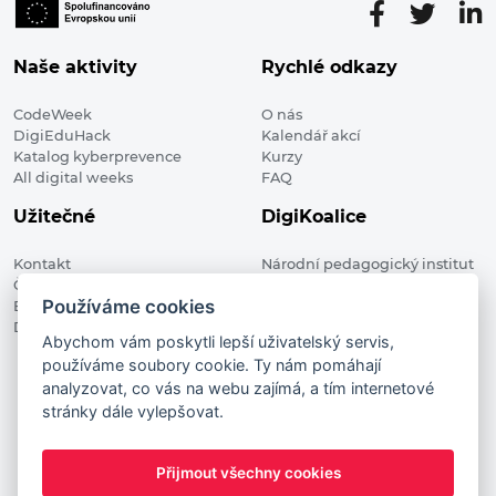
Naše aktivity
Rychlé odkazy
CodeWeek
O nás
DigiEduHack
Kalendář akcí
Katalog kyberprevence
Kurzy
All digital weeks
FAQ
Užitečné
DigiKoalice
Kontakt
Národní pedagogický institut
Členské organizace
České republiky, DigiKoalice
Používáme cookies
Blog
Weilova 1271/6 102 00 Praha 10
Digitalizace ve vzdělávání
Abychom vám poskytli lepší uživatelský servis,
používáme soubory cookie. Ty nám pomáhají
DigiKoalice 2021. All rights reserved
analyzovat, co vás na webu zajímá, a tím internetové
Vstup do administrace
stránky dále vylepšovat.
This project has received funding from the European
Commission Innovation and Networks Executive Agency (now
Přijmout všechny cookies
HaDEA) CEF TELECOM Calls 2019. This website reflects only the