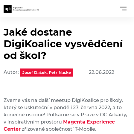
Jaké dostane
DigiKoalice vysvědčení
od škol?
Autor:
22.06.2022
Josef Dašek, Petr Naske
Zveme vás na další meetup DigiKoalice pro školy,
který se uskuteční v pondělí 27. června 2022, a to
konečně osobně! Potkáme se v Praze v OC Arkády,
v inspirativním prostoru
Magenta Experience
Center
zřizované společností T-Mobile.