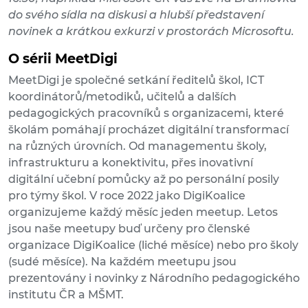
do svého sídla na diskusi a hlubší představení
novinek a krátkou exkurzi v prostorách Microsoftu.
O sérii MeetDigi
MeetDigi je společné setkání ředitelů škol, ICT
koordinátorů/metodiků, učitelů a dalších
pedagogických pracovníků s organizacemi, které
školám pomáhají procházet digitální transformací
na různých úrovních. Od managementu školy,
infrastrukturu a konektivitu, přes inovativní
digitální učební pomůcky až po personální posily
pro týmy škol. V roce 2022 jako DigiKoalice
organizujeme každý měsíc jeden meetup. Letos
jsou naše meetupy buď určeny pro členské
organizace DigiKoalice (liché měsíce) nebo pro školy
(sudé měsíce). Na každém meetupu jsou
prezentovány i novinky z Národního pedagogického
institutu ČR a MŠMT.