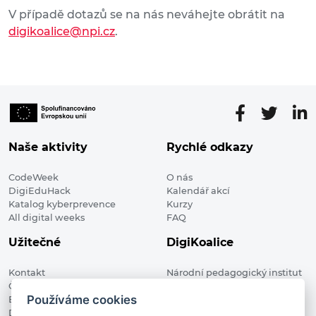
V případě dotazů se na nás neváhejte obrátit na
digikoalice@npi.cz
.
Naše aktivity
Rychlé odkazy
CodeWeek
O nás
DigiEduHack
Kalendář akcí
Katalog kyberprevence
Kurzy
All digital weeks
FAQ
Užitečné
DigiKoalice
Kontakt
Národní pedagogický institut
Členské organizace
České republiky, DigiKoalice
Používáme cookies
Blog
Weilova 1271/6 102 00 Praha 10
Digitalizace ve vzdělávání