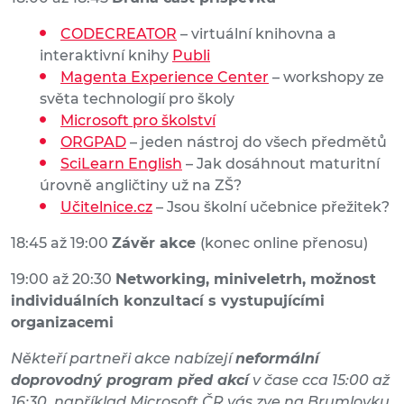
CODECREATOR
– virtuální knihovna a
interaktivní knihy
Publi
Magenta Experience Center
– workshopy ze
světa technologií pro školy
Microsoft pro školství
ORGPAD
– jeden nástroj do všech předmětů
SciLearn English
– Jak dosáhnout maturitní
úrovně angličtiny už na ZŠ?
Učitelnice.cz
– Jsou školní učebnice přežitek?
18:45 až 19:00
Závěr akce
(konec online přenosu)
19:00 až 20:30
Networking, miniveletrh, možnost
individuálních konzultací s vystupujícími
organizacemi
Někteří partneři akce nabízejí
neformální
doprovodný program před akcí
v čase cca 15:00 až
16:30, například Microsoft ČR vás zve na Brumlovku