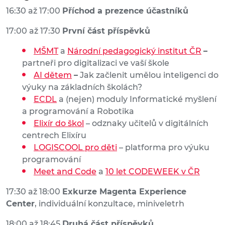
16:30 až 17:00
Příchod a prezence účastníků
17:00 až 17:30
První část příspěvků
MŠMT
a
Národní pedagogický institut ČR
–
partneři pro digitalizaci ve vaší škole
AI dětem
–
Jak začlenit umělou inteligenci do
výuky na základních školách?
ECDL
a (nejen) moduly Informatické myšlení
a programování a Robotika
Elixír do škol
– odznaky učitelů v digitálních
centrech Elixíru
LOGISCOOL pro děti
– platforma pro výuku
programování
Meet and Code
a
10 let CODEWEEK v ČR
17:30 až 18:00
Exkurze Magenta Experience
Center
, individuální konzultace, miniveletrh
18:00 až 18:45
Druhá část příspěvků