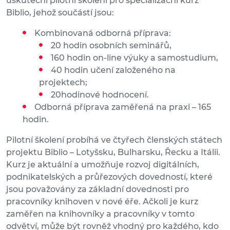
uskuteční pilotní školení pro specializační kurz
Biblio, jehož součástí jsou:
Kombinovaná odborná příprava:
20 hodin osobních seminářů,
160 hodin on-line výuky a samostudium,
40 hodin učení založeného na
projektech;
20hodinové hodnocení.
Odborná příprava zaměřená na praxi – 165
hodin.
Pilotní školení probíhá ve čtyřech členských státech
projektu Biblio – Lotyšsku, Bulharsku, Řecku a Itálii.
Kurz je aktuální a umožňuje rozvoj digitálních,
podnikatelských a průřezových dovedností, které
jsou považovány za základní dovednosti pro
pracovníky knihoven v nové éře. Ačkoli je kurz
zaměřen na knihovníky a pracovníky v tomto
odvětví, může být rovněž vhodný pro každého, kdo