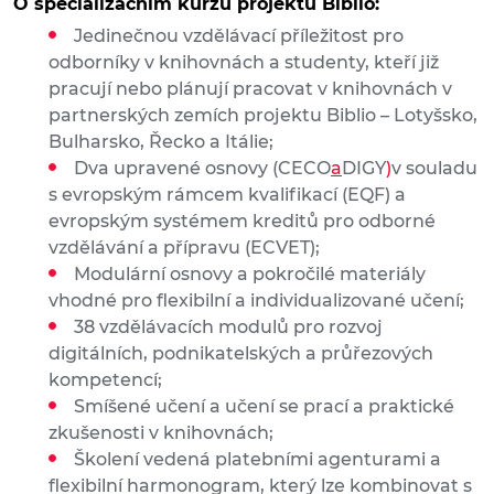
O specializačním kurzu projektu Biblio:
Jedinečnou vzdělávací příležitost pro
odborníky v knihovnách a studenty, kteří již
pracují nebo plánují pracovat v knihovnách v
partnerských zemích projektu Biblio – Lotyšsko,
Bulharsko, Řecko a Itálie;
Dva upravené osnovy (CECO
a
DIGY
)
v souladu
s evropským rámcem kvalifikací (EQF) a
evropským systémem kreditů pro odborné
vzdělávání a přípravu (ECVET);
Modulární osnovy a pokročilé materiály
vhodné pro flexibilní a individualizované učení;
38 vzdělávacích modulů pro rozvoj
digitálních, podnikatelských a průřezových
kompetencí;
Smíšené učení a učení se prací a praktické
zkušenosti v knihovnách;
Školení vedená platebními agenturami a
flexibilní harmonogram, který lze kombinovat s