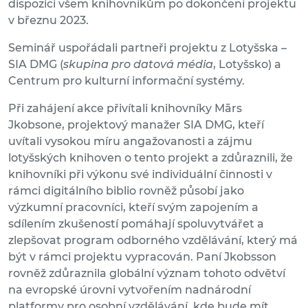
dispozici všem knihovníkům po dokončení projektu
v březnu 2023.
Seminář uspořádali partneři projektu z Lotyšska –
SIA DMG (
skupina pro datová média
, Lotyšsko) a
Centrum pro kulturní informační systémy.
Při zahájení akce přivítali knihovníky Mārs
Jkobsone, projektový manažer SIA DMG, kteří
uvítali vysokou míru angažovanosti a zájmu
lotyšských knihoven o tento projekt a zdůraznili, že
knihovníki při výkonu své individuální činnosti v
rámci digitálního biblio rovněž působí jako
výzkumní pracovníci, kteří svým zapojením a
sdílením zkušeností pomáhají spoluvytvářet a
zlepšovat program odborného vzdělávání, který má
být v rámci projektu vypracován. Paní Jkobsson
rovněž zdůraznila globální význam tohoto odvětví
na evropské úrovni vytvořením nadnárodní
platformy pro osobní vzdělávání, kde bude mít