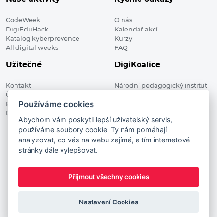
CodeWeek
O nás
DigiEduHack
Kalendář akcí
Katalog kyberprevence
Kurzy
All digital weeks
FAQ
Užitečné
DigiKoalice
Kontakt
Národní pedagogický institut
Členské organizace
České republiky, DigiKoalice
Používáme cookies
Blog
Weilova 1271/6 102 00 Praha 10
Digitalizace ve vzdělávání
Abychom vám poskytli lepší uživatelský servis,
používáme soubory cookie. Ty nám pomáhají
DigiKoalice 2021. All rights reserved
analyzovat, co vás na webu zajímá, a tím internetové
Vstup do administrace
stránky dále vylepšovat.
This project has received funding from the European
Commission Innovation and Networks Executive Agency (now
Přijmout všechny cookies
HaDEA) CEF TELECOM Calls 2019. This website reflects only the
author’s view. It does not represent the view of the European
Commission and the European Commission is not responsible
Nastavení Cookies
for any use that may be made of the information it contains.