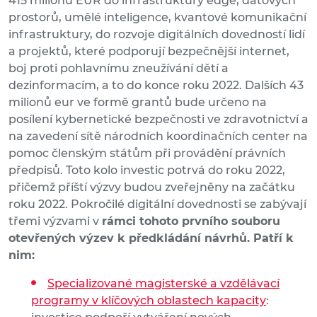
415 milionů EUR do infrastruktury edge, datových
prostorů, umělé inteligence, kvantové komunikační
infrastruktury, do rozvoje digitálních dovedností lidí
a projektů, které podporují bezpečnější internet,
boj proti pohlavnímu zneužívání dětí a
dezinformacím, a to do konce roku 2022. Dalších 43
milionů eur ve formě grantů bude určeno na
posílení kybernetické bezpečnosti ve zdravotnictví a
na zavedení sítě národních koordinačních center na
pomoc členským státům při provádění právních
předpisů. Toto kolo investic potrvá do roku 2022,
přičemž příští výzvy budou zveřejněny na začátku
roku 2022. Pokročilé digitální dovednosti se zabývají
třemi výzvami v
rámci tohoto prvního souboru
otevřených výzev k předkládání návrhů. Patří k
nim:
Specializované magisterské a vzdělávací
programy v klíčových oblastech kapacity
: