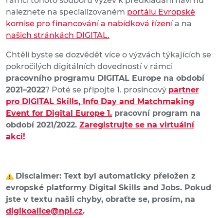
rámci tohoto souboru výzev k předkládání návrhů
naleznete na specializovaném
portálu Evropské
komise pro financování a nabídková řízení
a na
našich stránkách DIGITAL.
Chtěli byste se dozvědět více o výzvách týkajících se
pokročilých digitálních dovedností v rámci
pracovního programu DIGITAL Europe na období
2021–2022
? Poté se připojte 1. prosincový
partner
pro DIGITAL Skills, Info Day and Matchmaking
Event for Digital Europe 1.
pracovní program na
období 2021/2022.
Zaregistrujte se na virtuální
akci!
Disclaimer: Text byl automaticky přeložen z
evropské platformy Digital Skills and Jobs. Pokud
jste v textu našli chyby, obraťte se, prosím, na
digikoalice@npi.cz
.