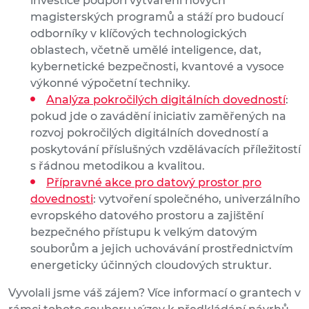
investice podpoří vytváření nových
magisterských programů a stáží pro budoucí
odborníky v klíčových technologických
oblastech, včetně umělé inteligence, dat,
kybernetické bezpečnosti, kvantové a vysoce
výkonné výpočetní techniky.
Analýza pokročilých digitálních dovedností
:
pokud jde o zavádění iniciativ zaměřených na
rozvoj pokročilých digitálních dovedností a
poskytování příslušných vzdělávacích příležitostí
s řádnou metodikou a kvalitou.
Přípravné akce pro datový prostor pro
dovednosti
: vytvoření společného, univerzálního
evropského datového prostoru a zajištění
bezpečného přístupu k velkým datovým
souborům a jejich uchovávání prostřednictvím
energeticky účinných cloudových struktur.
Vyvolali jsme váš zájem? Více informací o grantech v