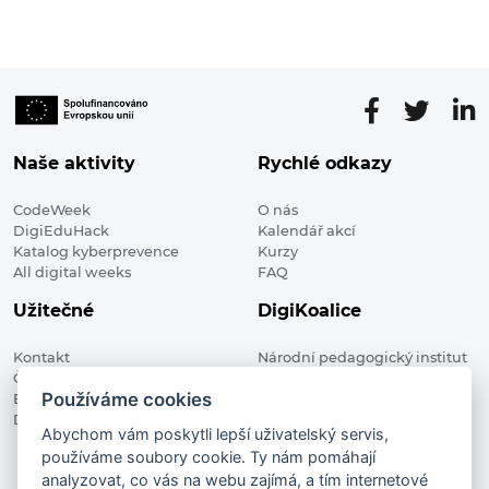
Naše aktivity
Rychlé odkazy
CodeWeek
O nás
DigiEduHack
Kalendář akcí
Katalog kyberprevence
Kurzy
All digital weeks
FAQ
Užitečné
DigiKoalice
Kontakt
Národní pedagogický institut
Členské organizace
České republiky, DigiKoalice
Používáme cookies
Blog
Weilova 1271/6 102 00 Praha 10
Digitalizace ve vzdělávání
Abychom vám poskytli lepší uživatelský servis,
používáme soubory cookie. Ty nám pomáhají
DigiKoalice 2021. All rights reserved
analyzovat, co vás na webu zajímá, a tím internetové