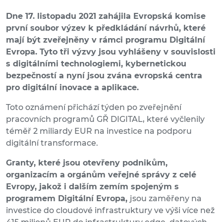
Dne 17. listopadu 2021 zahájila Evropská komise
první soubor výzev k předkládání návrhů, které
mají být zveřejněny v rámci programu Digitální
Evropa. Tyto tři výzvy jsou vyhlášeny v souvislosti
s digitálními technologiemi, kybernetickou
bezpečností a nyní jsou zvána evropská centra
pro digitální inovace a aplikace.
Toto oznámení přichází týden po zveřejnění
pracovních programů GŘ DIGITAL, které vyčlenily
téměř 2 miliardy EUR na investice na podporu
digitální transformace.
Granty, které jsou otevřeny podnikům,
organizacím a orgánům veřejné správy z celé
Evropy, jakož i dalším zemím spojeným s
programem Digitální Evropa,
jsou zaměřeny na
investice do cloudové infrastruktury ve výši více než