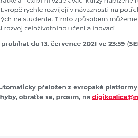
Krátké a flexibilní vzdělávací kurzy nabízené
vropě rychle rozvíjejí v návaznosti na potř
ných na studenta. Tímto způsobem můžeme 
lší rozvoj celoživotního učení a inovací.
probíhat do 13. července 2021 ve 23:59 (SE
automaticky přeložen z evropské platformy D
chyby, obraťte se, prosím, na
digikoalice@n