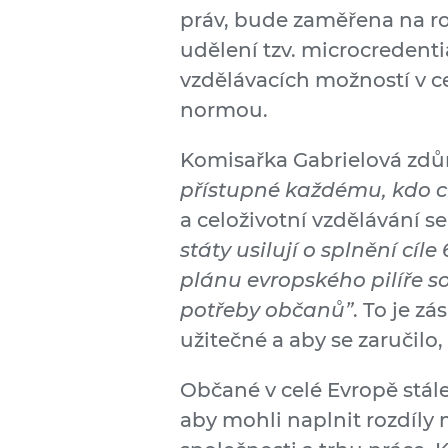
práv, bude zaměřena na ro
udělení tzv. microcredent
vzdělávacích možností v c
normou.
Komisařka Gabrielová zdůr
přístupné každému, kdo ch
a celoživotní vzdělávání s
státy usilují o splnění cí
plánu evropského pilíře so
potřeby občanů”
. To je z
užitečné a aby se zaručil
Občané v celé Evropě stále
aby mohli naplnit rozdíly