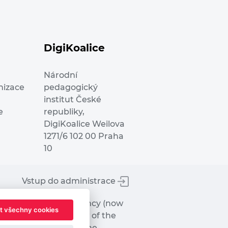
DigiKoalice
Národní
nizace
pedagogický
institut České
e
republiky,
DigiKoalice Weilova
1271/6 102 00 Praha
10
Vstup do administrace
tworks Executive Agency (now
t všechny cookies
ot represent the view of the
hat may be made of the