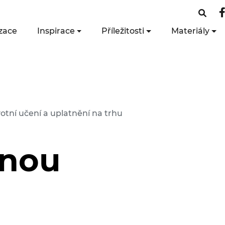
zace
Inspirace
Příležitosti
Materiály
votní učení a uplatnění na trhu
jnou