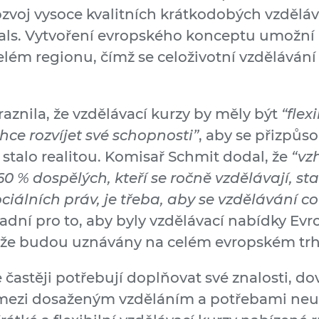
zvoj vysoce kvalitních krátkodobých vzděláv
ials. Vytvoření evropského konceptu umožní
elém regionu, čímž se celoživotní vzdělávání
aznila, že vzdělávací kurzy by měly být
“flex
ce rozvíjet své schopnosti”
, aby se přizpůs
e stalo realitou. Komisař Schmit dodal, že
“vz
le 60 % dospělých, kteří se ročně vzdělávají,
ciálních práv, je třeba, aby se vzdělávání c
ásadní pro to, aby byly vzdělávací nabídky E
o, že budou uznávány na celém evropském trh
 častěji potřebují doplňovat své znalosti, 
 mezi dosaženým vzděláním a potřebami neustá