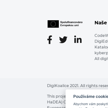
Naše 
Code
DigiE
Katalo
kyber
All dig
DigiKoalice 2021. All rights res
Používáme cooki
This project has received fu
HaDEA) CEF TELECOM Calls 2019. 
Abychom vám poskytli 
European Commission and the 