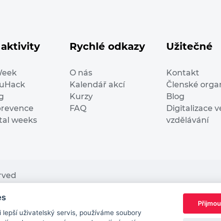
aktivity
Rychlé odkazy
Užitečné
Week
O nás
Kontakt
duHack
Kalendář akcí
Členské orga
g
Kurzy
Blog
prevence
FAQ
Digitalizace v
ital weeks
vzdělávání
erved
es
nding from the European Commission Innovation and Ne
Přijmou
This website reflects only the author’s view. It does n
lepší uživatelský servis, používáme soubory
European Commission is not responsible for any use t