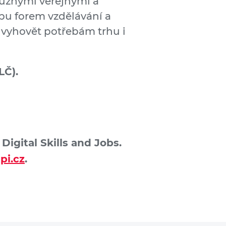
 různými veřejnými a
ebu forem vzdělávání a
vyhovět potřebám trhu i
LČ).
igital Skills and Jobs.
pi.cz
.