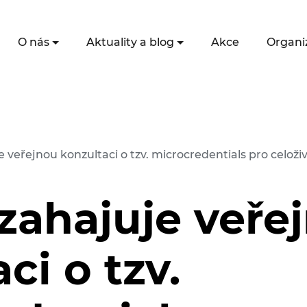
O nás
Aktuality a blog
Akce
Organi
 veřejnou konzultaci o tzv. microcredentials pro celoži
zahajuje veře
ci o tzv.