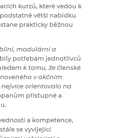
acích kurzů, které vedou k
 podstatně větší nabídku
 stane prakticky běžnou
ibilní, modulární a
obily potřebám jednotlivců
hledem k tomu, že členské
 stanoveného v akčním
o nejvíce orientovalo na
vropanům přístupné a
u.
dovednosti a kompetence,
le se vyvíjející