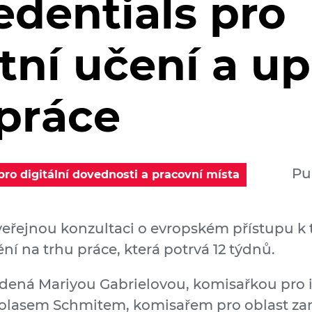
edentials pro
tní učení a up
 práce
Pu
ro digitální dovednosti a pracovní místa
veřejnou konzultaci o evropském přístupu k t
ní na trhu práce, která potrvá 12 týdnů.
vedená Mariyou Gabrielovou, komisařkou pro 
colasem Schmitem, komisařem pro oblast za