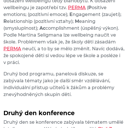
dosažení wellbeingu tedy blahobytu. K dosažení
wellbeingu je zapotřebí tzv.
PERMA
(
P
ositive
emotions; (pozitivní emoce);
E
ngagement (zaujetí);
R
elationship (pozitivní vztahy);
M
eaning
(smysluplnost);
Ac
complishment (úspěšný výkon).
Podle Martina Seligmana lze wellbeing naučit ve
škole. Problémem však je, že školy děti zásadám
PERMA
neučí, a to by se mělo změnit. Navíc dodává,
že spokojené děti si vedou lépe ve škole a posléze i
v práci.
Druhý bod programu, panelová diskuze, se
zabývala tématy jako je další směr vzdělávání,
individuální přístup učitelů k žákům a problémy
znevýhodněných skupin dětí.
Druhý den konference
Druhý den se konference zabývala tématem umělé