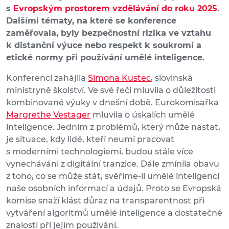
s
Evropským prostorem vzdělávání do roku 2025
.
Dalšími tématy, na které se konference
zaměřovala, byly bezpečnostní rizika ve vztahu
k distanční výuce nebo respekt k soukromí a
etické normy při používání umělé inteligence.
Konferenci zahájila
Simona Kustec
, slovinská
ministryně školství. Ve své řeči mluvila o důležitosti
kombinované výuky v dnešní době. Eurokomisařka
Margrethe Vestager
mluvila o úskalích umělé
inteligence. Jedním z problémů, který může nastat,
je situace, kdy lidé, kteří neumí pracovat
s moderními technologiemi, budou stále více
vynecháváni z digitální tranzice. Dále zmínila obavu
z toho, co se může stát, svěříme-li umělé inteligenci
naše osobních informací a údajů. Proto se Evropská
komise snaží klást důraz na transparentnost při
vytváření algoritmů umělé inteligence a dostatečné
znalosti při jejím používání.