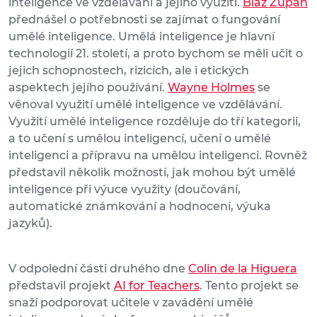
inteligence ve vzdělávání a jejího využití.
Blaž Zupan
přednášel o potřebnosti se zajímat o fungování
umělé inteligence. Umělá inteligence je hlavní
technologií 21. století, a proto bychom se měli učit o
jejich schopnostech, rizicích, ale i etických
aspektech jejího používání.
Wayne Holmes
se
věnoval využití umělé inteligence ve vzdělávání.
Využití umělé inteligence rozděluje do tří kategorii,
a to učení s umělou inteligencí, učení o umělé
inteligenci a přípravu na umělou inteligenci. Rovněž
představil několik možností, jak mohou být umělé
inteligence při výuce využity (doučování,
automatické známkování a hodnocení, výuka
jazyků).
V odpolední části druhého dne
Colin de la Higuera
představil projekt
AI for Teachers
. Tento projekt se
snaží podporovat učitele v zavádění umělé