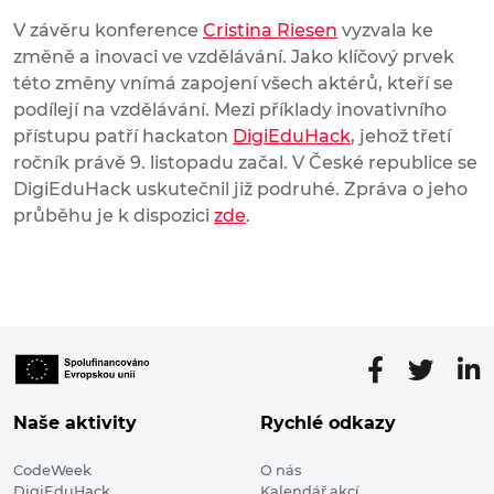
V závěru konference
Cristina Riesen
vyzvala ke
změně a inovaci ve vzdělávání. Jako klíčový prvek
této změny vnímá zapojení všech aktérů, kteří se
podílejí na vzdělávání. Mezi příklady inovativního
přístupu patří hackaton
DigiEduHack
, jehož třetí
ročník právě 9. listopadu začal. V České republice se
DigiEduHack uskutečnil již podruhé. Zpráva o jeho
průběhu je k dispozici
zde
.
Naše aktivity
Rychlé odkazy
CodeWeek
O nás
DigiEduHack
Kalendář akcí