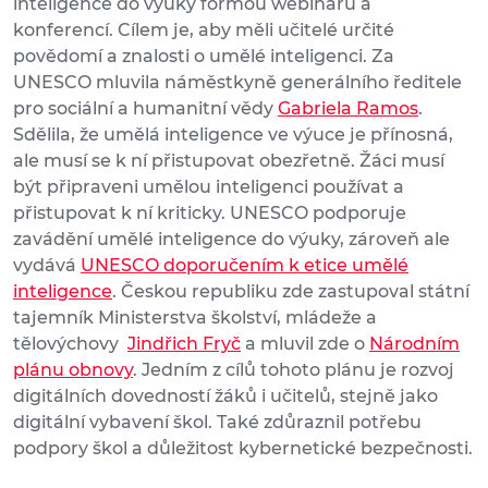
inteligence do výuky formou webinářů a
konferencí. Cílem je, aby měli učitelé určité
povědomí a znalosti o umělé inteligenci. Za
UNESCO mluvila náměstkyně generálního ředitele
pro sociální a humanitní vědy
Gabriela Ramos
.
Sdělila, že umělá inteligence ve výuce je přínosná,
ale musí se k ní přistupovat obezřetně. Žáci musí
být připraveni umělou inteligenci používat a
přistupovat k ní kriticky. UNESCO podporuje
zavádění umělé inteligence do výuky, zároveň ale
vydává
UNESCO doporučením k etice umělé
inteligence
. Českou republiku zde zastupoval státní
tajemník Ministerstva školství, mládeže a
tělovýchovy
Jindřich Fryč
a mluvil zde o
Národním
plánu obnovy
. Jedním z cílů tohoto plánu je rozvoj
digitálních dovedností žáků i učitelů, stejně jako
digitální vybavení škol. Také zdůraznil potřebu
podpory škol a důležitost kybernetické bezpečnosti.