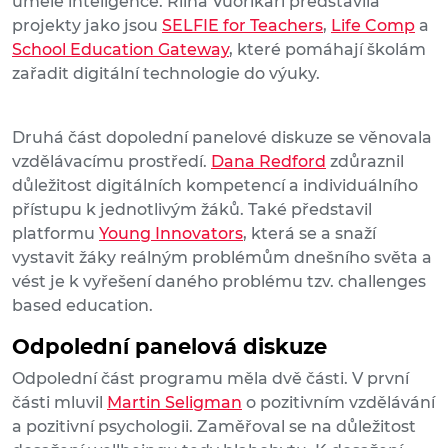
umělé inteligence. Riina Vuorikari představila
projekty jako jsou
SELFIE for Teachers
,
Life Comp
a
School Education Gateway
, které pomáhají školám
zařadit digitální technologie do výuky.
Druhá část dopolední panelové diskuze se věnovala
vzdělávacímu prostředí.
Dana Redford
zdůraznil
důležitost digitálních kompetencí a individuálního
přístupu k jednotlivým žáků. Také představil
platformu
Young Innovators
, která se a snaží
vystavit žáky reálným problémům dnešního světa a
vést je k vyřešení daného problému tzv. challenges
based education.
Odpolední panelová diskuze
Odpolední část programu měla dvě části. V první
části mluvil
Martin Seligman
o pozitivním vzdělávání
a pozitivní psychologii. Zaměřoval se na důležitost