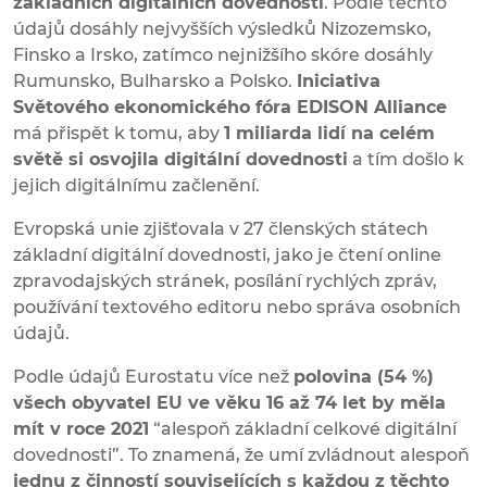
základních digitálních dovedností
. Podle těchto
údajů dosáhly nejvyšších výsledků Nizozemsko,
Finsko a Irsko, zatímco nejnižšího skóre dosáhly
Rumunsko, Bulharsko a Polsko.
Iniciativa
Světového ekonomického fóra EDISON Alliance
má přispět k tomu, aby
1 miliarda lidí na celém
světě si osvojila digitální dovednosti
a tím došlo k
jejich digitálnímu začlenění.
Evropská unie zjišťovala v 27 členských státech
základní digitální dovednosti, jako je čtení online
zpravodajských stránek, posílání rychlých zpráv,
používání textového editoru nebo správa osobních
údajů.
Podle údajů Eurostatu více než
polovina (54 %)
všech obyvatel EU ve věku 16 až 74 let by měla
mít v roce 2021
“alespoň základní celkové digitální
dovednosti”. To znamená, že umí zvládnout alespoň
jednu z činností souvisejících s každou z těchto