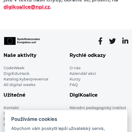
digikoalice@npi.cz
.
Naše aktivity
Rychlé odkazy
CodeWeek
O nás
DigiEduHack
Kalendář akcí
Katalog kyberprevence
Kurzy
All digital weeks
FAQ
Užitečné
DigiKoalice
Kontakt
Národní pedagogický institut
Členské organizace
České republiky, DigiKoalice
Používáme cookies
Blog
Weilova 1271/6 102 00 Praha 10
Digitalizace ve vzdělávání
Abychom vám poskytli lepší uživatelský servis,