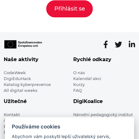
Přihlásit se
Naše aktivity
Rychlé odkazy
CodeWeek
O nás
DigiEduHack
Kalendář akcí
Katalog kyberprevence
Kurzy
All digital weeks
FAQ
Užitečné
DigiKoalice
Kontakt
Národní pedagogický institut
Členské organizace
České republiky, DigiKoalice
Používáme cookies
Blog
Weilova 1271/6 102 00 Praha 10
Digitalizace ve vzdělávání
Abychom vám poskytli lepší uživatelský servis,