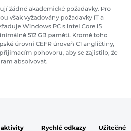
tují žádné akademické požadavky. Pro
sou však vyžadovány požadavky IT a
yžaduje Windows PC s Intel Core i5
nimálně 512 GB paměti. Kromě toho
pské úrovni CEFR úroveň C1 angličtiny,
řijímacím pohovoru, aby se zajistilo, že
ram absolvovat.
aktivity
Rychlé odkazy
Užitečné