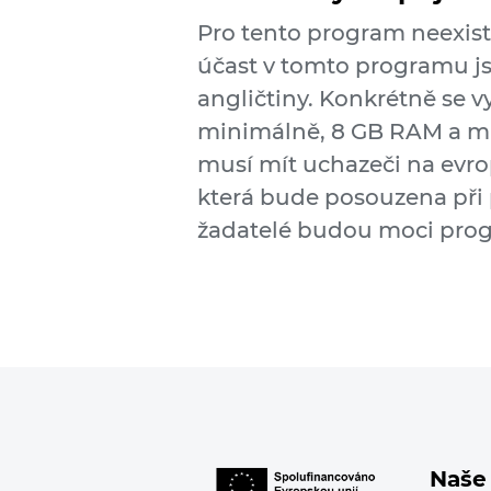
Pro tento program neexis
účast v tomto programu j
angličtiny. Konkrétně se v
minimálně, 8 GB RAM a mi
musí mít uchazeči na evro
která bude posouzena při p
žadatelé budou moci prog
Naše 