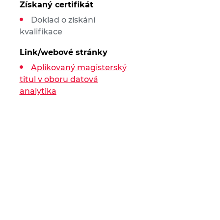
Získaný certifikát
Doklad o získání
kvalifikace
Link/webové stránky
Aplikovaný magisterský
titul v oboru datová
analytika