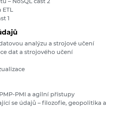
ů – NoSQL část 2
a ETL
st 1
údajů
 datovou analýzu a strojové učení
ce dat a strojového učení
zualizace
 PMP-PMI a agilní přístupy
ící se údajů – filozofie, geopolitika a