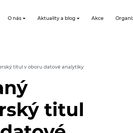
O nás
Aktuality a blog
Akce
Organi
rský titul v oboru datové analytiky
aný
ský titul
 datové