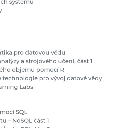
ích systémů
y
tika pro datovou vědu
analýzy a strojového učení, část 1
lkého objemu pomocí R
technologie pro vývoj datové vědy
arning Labs
omocí SQL
ů – NoSQL část 1