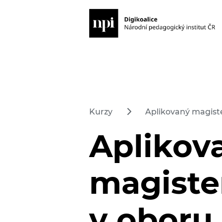
Kurzy
Aplikovaný magiste
Aplikov
magister
v oboru