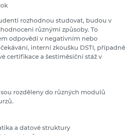
rok
studenti rozhodnou studovat, budou v
hodnoceni různými způsoby. To
rem odpovědí v negativním nebo
kávání, interní zkoušku DSTI, případně
 certifikace a šestiměsíční stáž v
jsou rozděleny do různých modulů
urzů.
ika a datové struktury