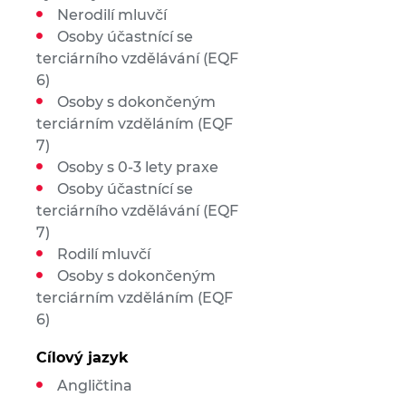
Nerodilí mluvčí
Osoby účastnící se
terciárního vzdělávání (EQF
6)
Osoby s dokončeným
terciárním vzděláním (EQF
7)
Osoby s 0-3 lety praxe
Osoby účastnící se
terciárního vzdělávání (EQF
7)
Rodilí mluvčí
Osoby s dokončeným
terciárním vzděláním (EQF
6)
Cílový jazyk
Angličtina