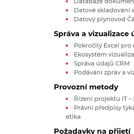
Databáze dokument
Datové skladování 
Datový plynovod Čá
Správa a vizualizace 
Pokročilý Excel pro
Ekosystém vizualiza
Správa údajů CRM
Podávání zpráv a vi
Provozní metody
Řízení projektu IT –
Právní předpisy týkaj
etika
Požadavky na přijetí