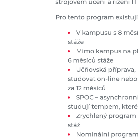
strojovém učení a řízení IT
Pro tento program existují
V kampusu s 8 měsí
stáže
Mimo kampus na plný
6 měsíců stáže
Učňovská příprava,
studovat on-line nebo
za 12 měsíců
SPOC – asynchronní 
studují tempem, které
Zrychlený program s
stáž
Nominální program r