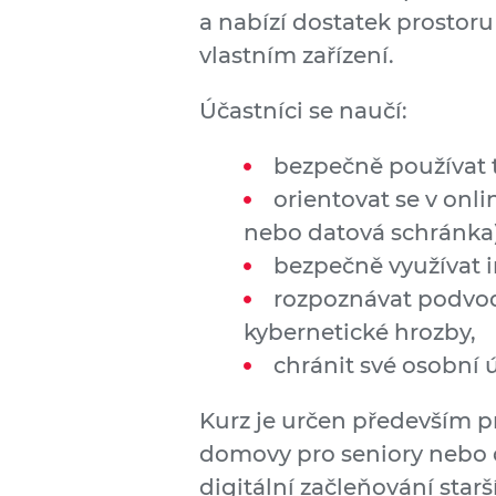
a nabízí dostatek prostoru
vlastním zařízení.
Účastníci se naučí:
bezpečně používat t
orientovat se v onl
nebo datová schránka)
bezpečně využívat i
rozpoznávat podvod
kybernetické hrozby,
chránit své osobní ú
Kurz je určen především p
domovy pro seniory nebo da
digitální začleňování starš