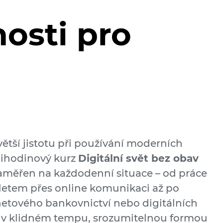
osti pro
ětší jistotu při používání moderních
mihodinový kurz
Digitální svět bez obav
aměřen na každodenní situace – od práce
letem přes online komunikaci až po
netového bankovnictví nebo digitálních
á v klidném tempu, srozumitelnou formou