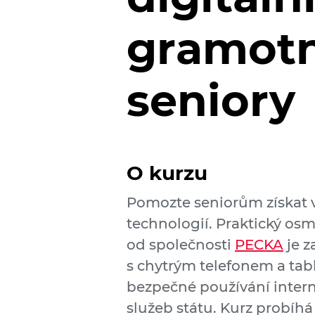
gramotn
seniory
O kurzu
Pomozte seniorům získat v
technologií. Praktický os
od společnosti
PECKA
je z
s chytrým telefonem a tab
bezpečné používání inter
služeb státu. Kurz probíh