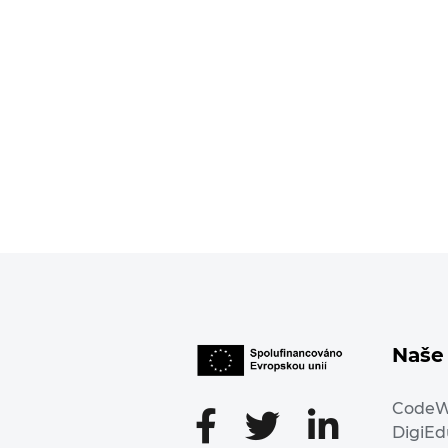
Naše 
Code
DigiE