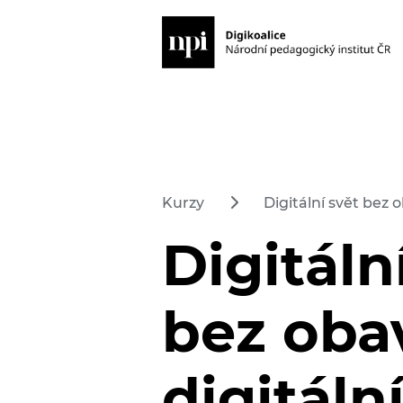
Kurzy
Digitální svět bez 
Digitáln
bez oba
digitáln