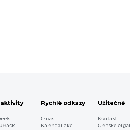
aktivity
Rychlé odkazy
Užitečné
Week
O nás
Kontakt
duHack
Kalendář akcí
Členské orga