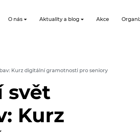
O nás
Aktuality a blog
Akce
Organi
obav: Kurz digitální gramotnosti pro seniory
í svět
v: Kurz
í