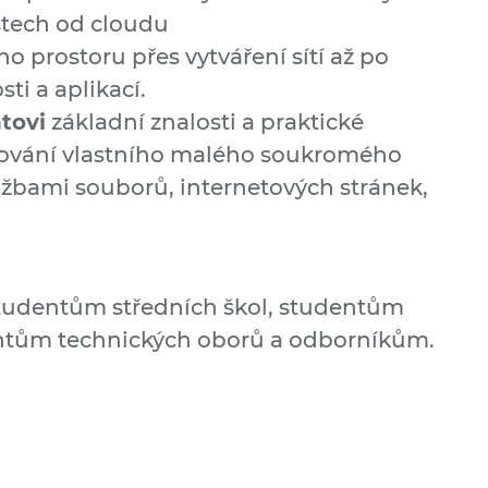
stech od cloudu
ho prostoru přes vytváření sítí až po
i a aplikací.
tovi
základní znalosti a praktické
ování vlastního malého soukromého
užbami souborů, internetových stránek,
.
studentům středních škol, studentům
ntům technických oborů a odborníkům.