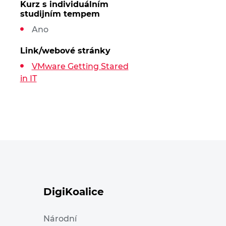
Kurz s individuálním
studijním tempem
Ano
Link/webové stránky
VMware Getting Stared
in IT
DigiKoalice
Národní