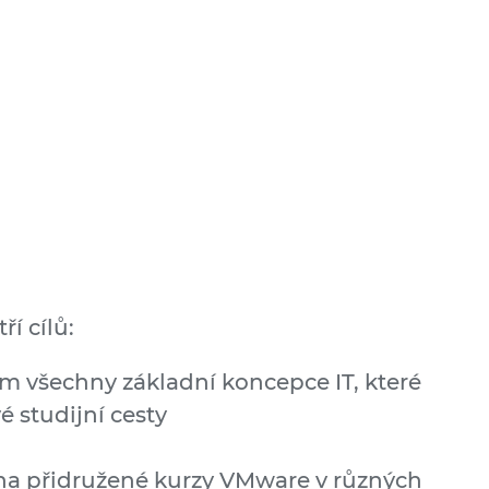
í cílů:
 všechny základní koncepce IT, které
é studijní cesty
na přidružené kurzy VMware v různých