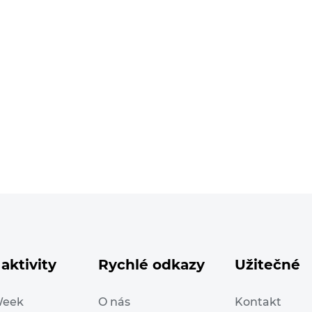
aktivity
Rychlé odkazy
Užitečné
Week
O nás
Kontakt