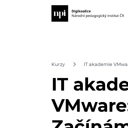
Kurzy
IT akademie VMwar
IT akad
VMware
Začínám