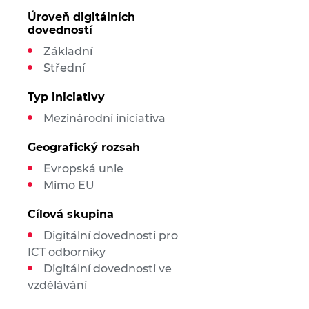
Úroveň digitálních
dovedností
Základní
Střední
Typ iniciativy
Mezinárodní iniciativa
Geografický rozsah
Evropská unie
Mimo EU
Cílová skupina
Digitální dovednosti pro
ICT odborníky
Digitální dovednosti ve
vzdělávání