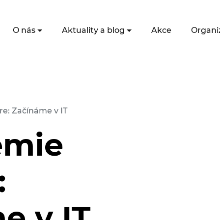
O nás
Aktuality a blog
Akce
Organi
e: Začínáme v IT
emie
:
e v IT