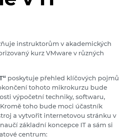
uje instruktorům v akademických
torizovaný kurz VMware v různých
T“
poskytuje přehled klíčových pojmů
o dokončení tohoto mikrokurzu bude
osti výpočetní techniky, softwaru,
. Kromě toho bude moci účastník
stroj a vytvořit internetovou stránku v
 naučí základní koncepce IT a sám si
datové centrum: