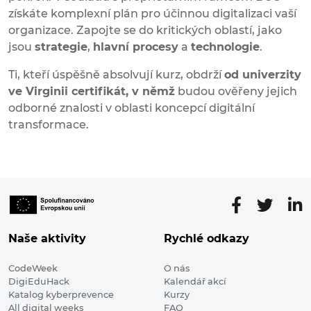
získáte komplexní plán pro účinnou digitalizaci vaší
organizace. Zapojte se do kritických oblastí, jako
jsou
strategie
,
hlavní procesy
a
technologie
.
Ti, kteří úspěšně absolvují kurz, obdrží
od univerzity
ve Virginii certifikát, v němž
budou ověřeny jejich
odborné znalosti v oblasti koncepcí digitální
transformace.
Naše aktivity
Rychlé odkazy
CodeWeek
O nás
DigiEduHack
Kalendář akcí
Katalog kyberprevence
Kurzy
All digital weeks
FAQ