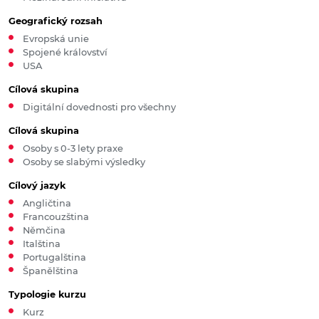
Geografický rozsah
Evropská unie
Spojené království
USA
Cílová skupina
Digitální dovednosti pro všechny
Cílová skupina
Osoby s 0-3 lety praxe
Osoby se slabými výsledky
Cílový jazyk
Angličtina
Francouzština
Němčina
Italština
Portugalština
Španělština
Typologie kurzu
Kurz