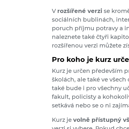
V
rozšířené verzi
se kromě 
sociálních bublinách, int
poruch příjmu potravy a in
naleznete také čtyři kapi
rozšířenou verzi můžete zís
Pro koho je kurz urč
Kurz je určen především 
školách, ale také ve všech 
také bude i pro všechny u
fakult, policisty a kohoko
setkává nebo se o ni zajím
Kurz je
volně přístupný
verzi si vybere. Pokud chcet