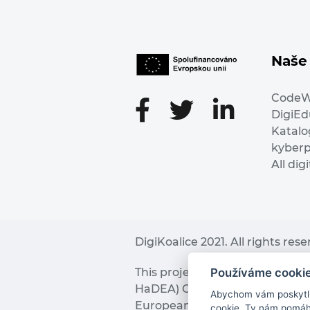
Naše 
Code
DigiE
Katalo
kyber
All dig
DigiKoalice 2021. All rights res
Používáme cooki
This project has received fu
HaDEA) CEF TELECOM Calls 2019. 
Abychom vám poskytli 
European Commission and the 
cookie. Ty nám pomáha