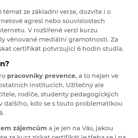
témat ze základní verze, dozvíte i o
ernetové agresi nebo souvislostech
ternetu. V rozšířené verzi kurzu
toly věnované mediální gramotnosti. Za
kat certifikát potvrzující 6 hodin studia.
en?
pro
pracovníky prevence
, a to nejen ve
ostatních institucích. Užitečný ale
čitele, rodiče, studenty pedagogických
liv dalšího, kdo se s touto problematikou
á.
 všem zájemcům
a je jen na Vás, jakou
e za kurz získat certifikát je třeba se i na