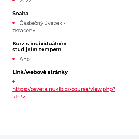
2022
Snaha
Částečný úvazek -
zkrácený
Kurz s individuálním
studijním tempem
Ano
Link/webové stránky
https://osveta.nukib.cz/course/view.php?
id=32