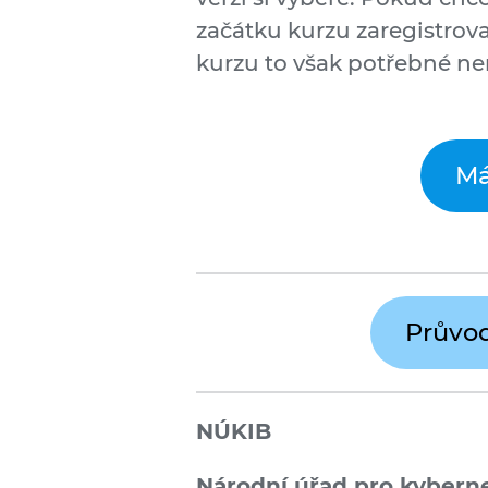
začátku kurzu zaregistrov
kurzu to však potřebné ne
Má
Průvo
NÚKIB
Národní úřad pro kybern