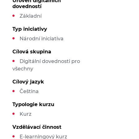
Úroveň digitálních
dovedností
Základní
Typ iniciativy
Národní iniciativa
Cílová skupina
Digitální dovednosti pro
všechny
Cílový jazyk
Čeština
Typologie kurzu
Kurz
Vzdělávací činnost
E-learningový kurz