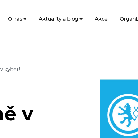
O nás
Aktuality a blog
Akce
Organi
v kyber!
ě v