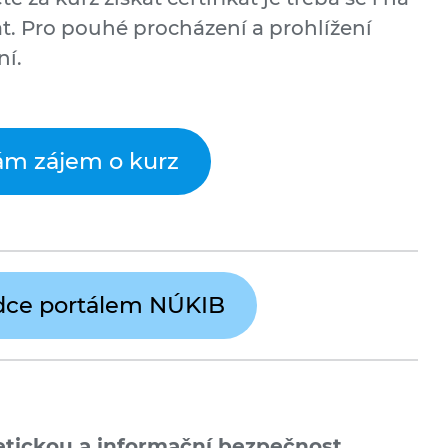
at. Pro pouhé procházení a prohlížení
ní.
m zájem o kurz
dce portálem NÚKIB
etickou a informační bezpečnost