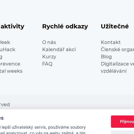
aktivity
Rychlé odkazy
Užitečné
Week
O nás
Kontakt
duHack
Kalendář akcí
Členské orga
g
Kurzy
Blog
prevence
FAQ
Digitalizace v
ital weeks
vzdělávání
erved
es
nding from the European Commission Innovation and Ne
Přijmou
This website reflects only the author’s view. It does n
lepší uživatelský servis, používáme soubory
European Commission is not responsible for any use t
jí analyzovat, co vás na webu zajímá, a tím