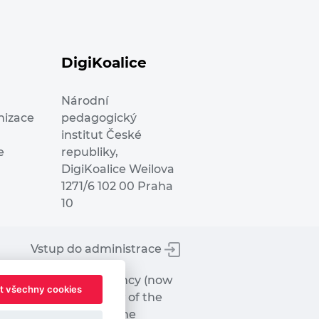
DigiKoalice
Národní
nizace
pedagogický
institut České
e
republiky,
DigiKoalice Weilova
1271/6 102 00 Praha
10
Vstup do administrace
tworks Executive Agency (now
t všechny cookies
ot represent the view of the
hat may be made of the