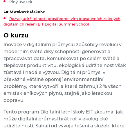
Plný úvazek
Link/webové stránky
Rozvoj udržitelnosti prostřednictvím inovativních zelených
digitálních řešení EIT Digital Summer School
O kurzu
Inovace v digitálním průmyslu způsobily revoluci v
moderním světě díky schopnosti generovat a
zpracovávat data, komunikovat po celém světě a
zlepšovat produktivitu, ekologická udržitelnost však
zůstává i nadále výzvou. Digitální průmysl v
převážné většině opomíjí environmentální
problémy, které vytvořil a které zahrnují 2 % všech
emisí skleníkových plynů, stejně jako leteckou
dopravu.
Tento program Digitální letní školy EIT zkoumá, jak
může digitální průmysl hrát roli v ekologické
udržitelnosti. Sahají od vývoje řešení a služeb, které