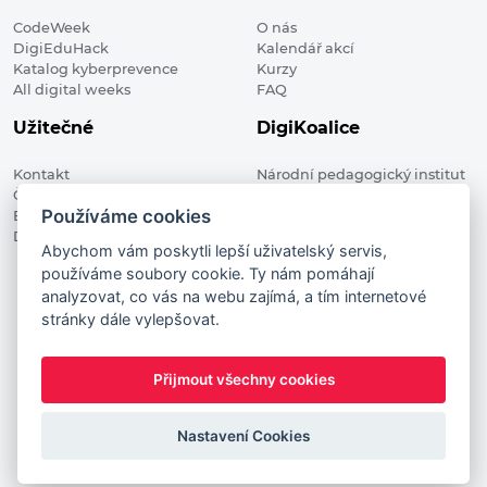
CodeWeek
O nás
DigiEduHack
Kalendář akcí
Katalog kyberprevence
Kurzy
All digital weeks
FAQ
Užitečné
DigiKoalice
Kontakt
Národní pedagogický institut
Členské organizace
České republiky, DigiKoalice
Používáme cookies
Blog
Weilova 1271/6 102 00 Praha 10
Digitalizace ve vzdělávání
Abychom vám poskytli lepší uživatelský servis,
používáme soubory cookie. Ty nám pomáhají
DigiKoalice 2021. All rights reserved
analyzovat, co vás na webu zajímá, a tím internetové
Vstup do administrace
stránky dále vylepšovat.
This project has received funding from the European
Commission Innovation and Networks Executive Agency (now
Přijmout všechny cookies
HaDEA) CEF TELECOM Calls 2019. This website reflects only the
author’s view. It does not represent the view of the European
Commission and the European Commission is not responsible
Nastavení Cookies
for any use that may be made of the information it contains.