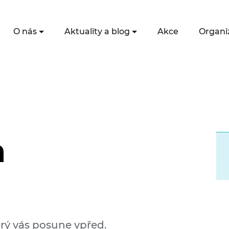
O nás
Aktuality a blog
Akce
Organi
a
terý vás posune vpřed.