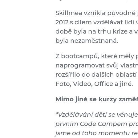
Skillmea vznikla původně 
2012 s cílem vzdělávat lidi 
době byla na trhu krize a v
byla nezaměstnaná.
Z bootcampů, které měly
naprogramovat svůj vlastn
rozšířilo do dalších oblast
Foto, Video, Office a jiné.
Mimo jiné se kurzy zaměřu
“
Vzdělávání dětí se věnuje
prvním Code Campem pro d
jsme od toho momentu rea