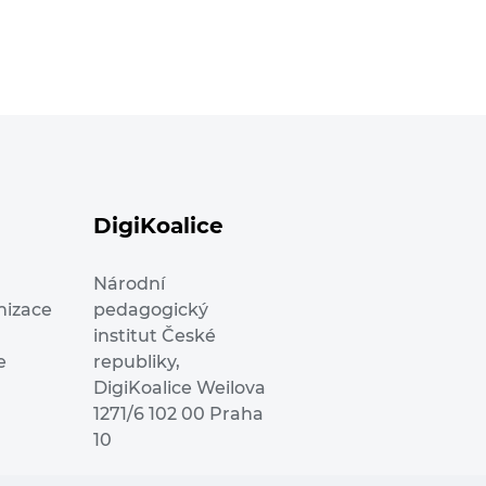
DigiKoalice
Národní
nizace
pedagogický
institut České
e
republiky,
DigiKoalice Weilova
1271/6 102 00 Praha
10