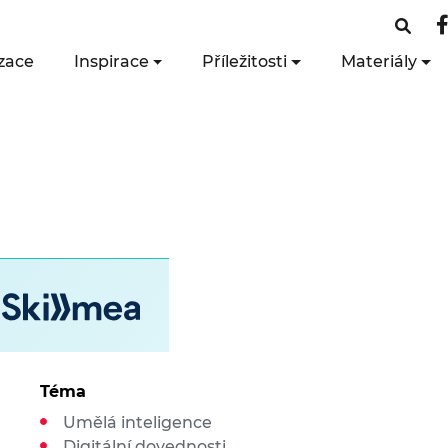
zace
Inspirace
Příležitosti
Materiály
Téma
Umělá inteligence
Digitální dovednosti