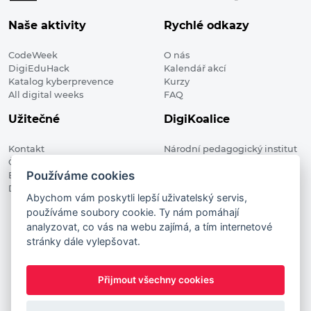
Naše aktivity
Rychlé odkazy
CodeWeek
O nás
DigiEduHack
Kalendář akcí
Katalog kyberprevence
Kurzy
All digital weeks
FAQ
Užitečné
DigiKoalice
Kontakt
Národní pedagogický institut
Členské organizace
České republiky, DigiKoalice
Používáme cookies
Blog
Weilova 1271/6 102 00 Praha 10
Digitalizace ve vzdělávání
Abychom vám poskytli lepší uživatelský servis,
používáme soubory cookie. Ty nám pomáhají
DigiKoalice 2021. All rights reserved
analyzovat, co vás na webu zajímá, a tím internetové
Vstup do administrace
stránky dále vylepšovat.
This project has received funding from the European
Commission Innovation and Networks Executive Agency (now
Přijmout všechny cookies
HaDEA) CEF TELECOM Calls 2019. This website reflects only the
author’s view. It does not represent the view of the European