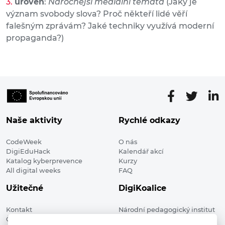
úroveň
:
Náročnější mediální témata
(Jaký je
význam svobody slova? Proč někteří lidé věří
falešným zprávám? Jaké techniky využívá moderní
propaganda?)
Naše aktivity
Rychlé odkazy
CodeWeek
O nás
DigiEduHack
Kalendář akcí
Katalog kyberprevence
Kurzy
All digital weeks
FAQ
Užitečné
DigiKoalice
Kontakt
Národní pedagogický institut
Členské organizace
České republiky, DigiKoalice