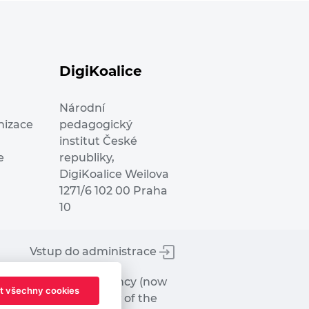
DigiKoalice
Národní
nizace
pedagogický
institut České
e
republiky,
DigiKoalice Weilova
1271/6 102 00 Praha
10
Vstup do administrace
tworks Executive Agency (now
t všechny cookies
ot represent the view of the