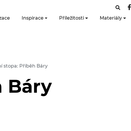
zace
Inspirace
Příležitosti
Materiály
ní stopa: Příběh Báry
h Báry