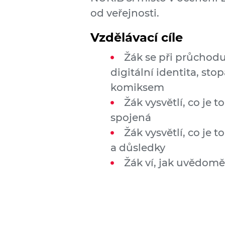
od veřejnosti.
Vzdělávací cíle
Žák se při průchod
digitální identita, st
komiksem
Žák vysvětlí, co je to
spojená
Žák vysvětlí, co je 
a důsledky
Žák ví, jak uvědomě