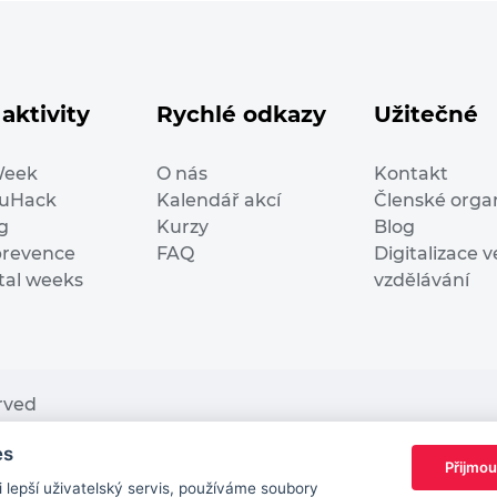
aktivity
Rychlé odkazy
Užitečné
Week
O nás
Kontakt
duHack
Kalendář akcí
Členské orga
g
Kurzy
Blog
prevence
FAQ
Digitalizace v
ital weeks
vzdělávání
erved
es
nding from the European Commission Innovation and Ne
Přijmou
This website reflects only the author’s view. It does n
lepší uživatelský servis, používáme soubory