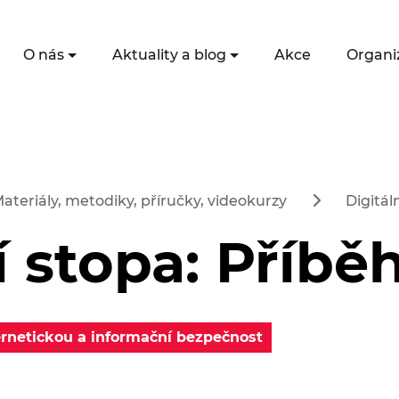
O nás
Aktuality a blog
Akce
Organi
ateriály, metodiky, příručky, videokurzy
Digitál
í stopa: Příbě
rnetickou a informační bezpečnost