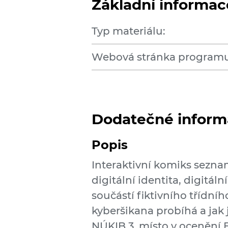
Základní informac
Typ materiálu:
Webová stránka programu
Dodatečné inform
Popis
Interaktivní komiks seznamu
digitální identita, digitál
součástí fiktivního třídní
kyberšikana probíhá a jak je
NÚKIB 3. místo v ocenění 