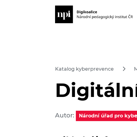
Katalog kyberprevence
M
Digitáln
Autor:
Národní úřad pro kybe