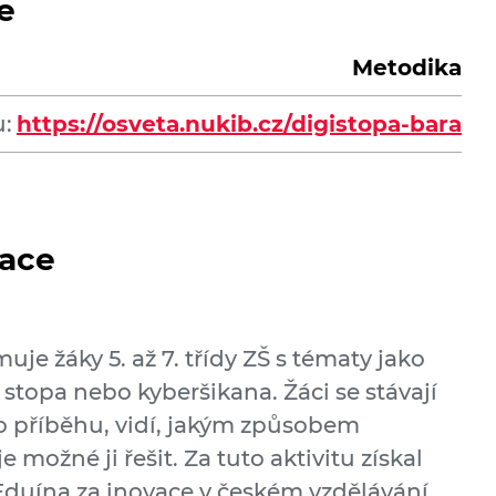
e
Metodika
:
https://osveta.nukib.cz/digistopa-bara
ace
je žáky 5. až 7. třídy ZŠ s tématy jako
ní stopa nebo kyberšikana. Žáci se stávají
ho příběhu, vidí, jakým způsobem
 možné ji řešit. Za tuto aktivitu získal
Eduína za inovace v českém vzdělávání