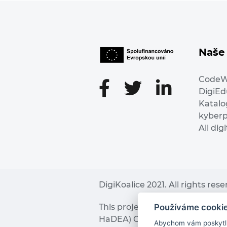
Naše 
Code
DigiE
Katalo
kyber
All dig
DigiKoalice 2021. All rights res
Používáme cooki
This project has received fu
HaDEA) CEF TELECOM Calls 2019. 
Abychom vám poskytli 