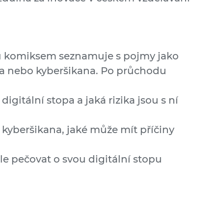
u komiksem seznamuje s pojmy jako
opa nebo kyberšikana. Po průchodu
 digitální stopa a jaká rizika jsou s ní
to kyberšikana, jaké může mít příčiny
le pečovat o svou digitální stopu