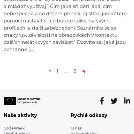
a mládež využívají. Čím jaká síť děti láká, čím
nebezpečná a co dětem přináší. Zjistíte, jak dětem
pomoci nastavit si, co budou sdílet na svých
profilech, a další zabezpečení. Seznámíte se se
znaky tzv. závislostí na obrazovkách v kontextu
dalších nelátkových závislostí. Dozvíte se, jaké jsou
ochranné […]
Stránkování
1
…
3
4
příspěvků
Naše aktivity
Rychlé odkazy
CodeWeek
O nás
DigiEduHack
Kalendář akcí