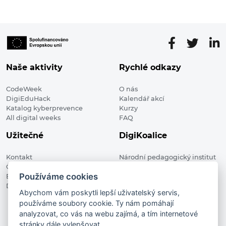
Naše aktivity
Rychlé odkazy
CodeWeek
O nás
DigiEduHack
Kalendář akcí
Katalog kyberprevence
Kurzy
All digital weeks
FAQ
Užitečné
DigiKoalice
Kontakt
Národní pedagogický institut
Členské organizace
České republiky, DigiKoalice
Používáme cookies
Blog
Weilova 1271/6 102 00 Praha 10
Digitalizace ve vzdělávání
Abychom vám poskytli lepší uživatelský servis,
používáme soubory cookie. Ty nám pomáhají
DigiKoalice 2021. All rights reserved
analyzovat, co vás na webu zajímá, a tím internetové
Vstup do administrace
stránky dále vylepšovat.