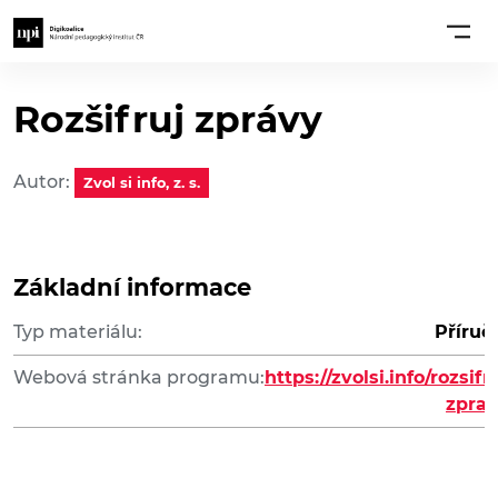
Rozšifruj zprávy
Autor:
Zvol si info, z. s.
Základní informace
Typ materiálu:
Příruč
Webová stránka programu:
https://zvolsi.info/rozsifru
zprav