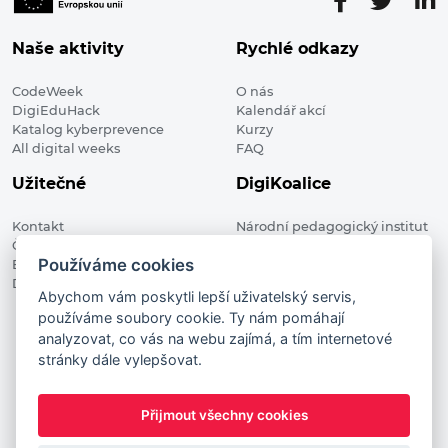
Naše aktivity
Rychlé odkazy
CodeWeek
O nás
DigiEduHack
Kalendář akcí
Katalog kyberprevence
Kurzy
All digital weeks
FAQ
Užitečné
DigiKoalice
Kontakt
Národní pedagogický institut
Členské organizace
České republiky, DigiKoalice
Používáme cookies
Blog
Weilova 1271/6 102 00 Praha 10
Digitalizace ve vzdělávání
Abychom vám poskytli lepší uživatelský servis,
používáme soubory cookie. Ty nám pomáhají
DigiKoalice 2021. All rights reserved
analyzovat, co vás na webu zajímá, a tím internetové
Vstup do administrace
stránky dále vylepšovat.
This project has received funding from the European
Commission Innovation and Networks Executive Agency (now
Přijmout všechny cookies
HaDEA) CEF TELECOM Calls 2019. This website reflects only the
author’s view. It does not represent the view of the European