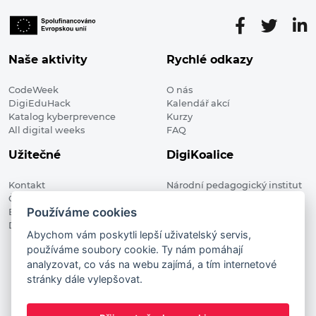
Naše aktivity
Rychlé odkazy
CodeWeek
O nás
DigiEduHack
Kalendář akcí
Katalog kyberprevence
Kurzy
All digital weeks
FAQ
Užitečné
DigiKoalice
Kontakt
Národní pedagogický institut
Členské organizace
České republiky, DigiKoalice
Používáme cookies
Blog
Weilova 1271/6 102 00 Praha 10
Digitalizace ve vzdělávání
Abychom vám poskytli lepší uživatelský servis,
používáme soubory cookie. Ty nám pomáhají
DigiKoalice 2021. All rights reserved
analyzovat, co vás na webu zajímá, a tím internetové
Vstup do administrace
stránky dále vylepšovat.
This project has received funding from the European
Commission Innovation and Networks Executive Agency (now