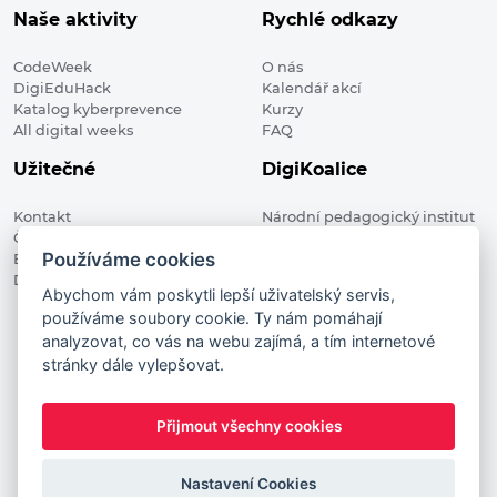
Naše aktivity
Rychlé odkazy
CodeWeek
O nás
DigiEduHack
Kalendář akcí
Katalog kyberprevence
Kurzy
All digital weeks
FAQ
Užitečné
DigiKoalice
Kontakt
Národní pedagogický institut
Členské organizace
České republiky, DigiKoalice
Používáme cookies
Blog
Weilova 1271/6 102 00 Praha 10
Digitalizace ve vzdělávání
Abychom vám poskytli lepší uživatelský servis,
používáme soubory cookie. Ty nám pomáhají
DigiKoalice 2021. All rights reserved
analyzovat, co vás na webu zajímá, a tím internetové
Vstup do administrace
stránky dále vylepšovat.
This project has received funding from the European
Commission Innovation and Networks Executive Agency (now
Přijmout všechny cookies
HaDEA) CEF TELECOM Calls 2019. This website reflects only the
author’s view. It does not represent the view of the European
Commission and the European Commission is not responsible
Nastavení Cookies