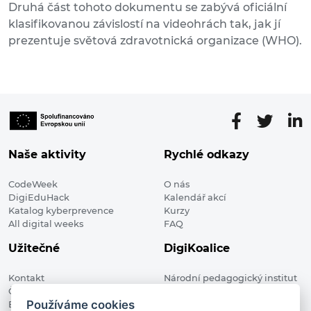
Druhá část tohoto dokumentu se zabývá oficiální
klasifikovanou závislostí na videohrách tak, jak jí
prezentuje světová zdravotnická organizace (WHO).
Naše aktivity
Rychlé odkazy
CodeWeek
O nás
DigiEduHack
Kalendář akcí
Katalog kyberprevence
Kurzy
All digital weeks
FAQ
Užitečné
DigiKoalice
Kontakt
Národní pedagogický institut
Členské organizace
České republiky, DigiKoalice
Používáme cookies
Blog
Weilova 1271/6 102 00 Praha 10