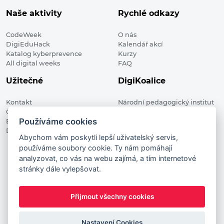
Naše aktivity
Rychlé odkazy
CodeWeek
O nás
DigiEduHack
Kalendář akcí
Katalog kyberprevence
Kurzy
All digital weeks
FAQ
Užitečné
DigiKoalice
Kontakt
Národní pedagogický institut
Členské organizace
České republiky, DigiKoalice
Používáme cookies
Blog
Weilova 1271/6 102 00 Praha 10
Digitalizace ve vzdělávání
Abychom vám poskytli lepší uživatelský servis,
používáme soubory cookie. Ty nám pomáhají
DigiKoalice 2021. All rights reserved
analyzovat, co vás na webu zajímá, a tím internetové
Vstup do administrace
stránky dále vylepšovat.
This project has received funding from the European
Commission Innovation and Networks Executive Agency (now
Přijmout všechny cookies
HaDEA) CEF TELECOM Calls 2019. This website reflects only the
author’s view. It does not represent the view of the European
Commission and the European Commission is not responsible
Nastavení Cookies