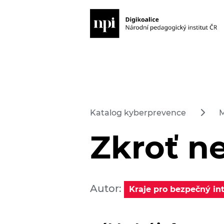
Katalog kyberprevence
M
Zkroť ne
Autor:
Kraje pro bezpečný in