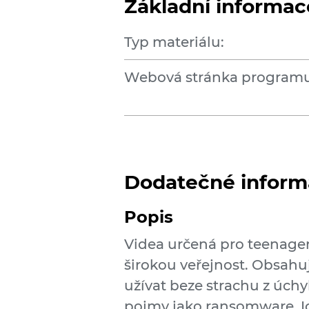
Základní informac
Typ materiálu:
Webová stránka programu
Dodatečné inform
Popis
Videa určená pro teenagery
širokou veřejnost. Obsahují 
užívat beze strachu z úchy
pojmy jako ransomware, Io