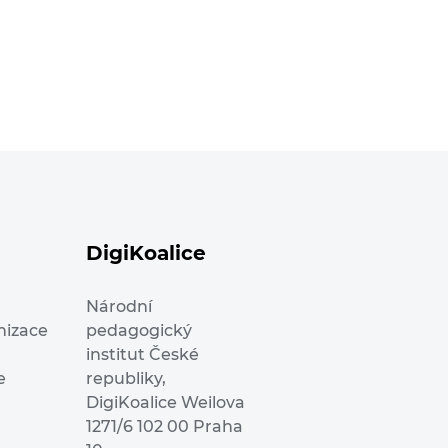
DigiKoalice
Národní
nizace
pedagogický
institut České
e
republiky,
DigiKoalice Weilova
1271/6 102 00 Praha