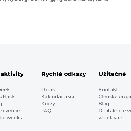
aktivity
Rychlé odkazy
Užitečné
Week
O nás
Kontakt
duHack
Kalendář akcí
Členské orga
g
Kurzy
Blog
prevence
FAQ
Digitalizace v
ital weeks
vzdělávání