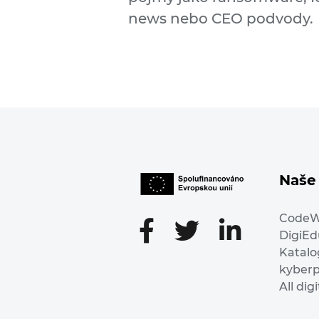
news nebo CEO podvody.
Naše 
Code
DigiE
Katalo
kyber
All dig