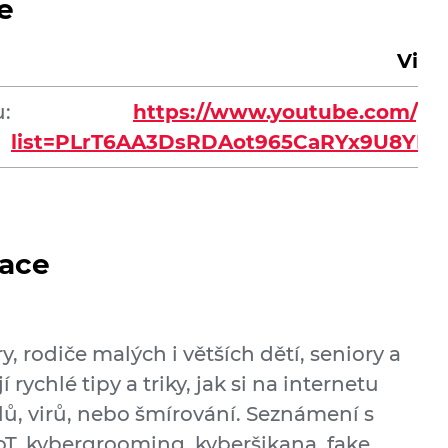
e
Vide
:
https://www.youtube.com/pla
list=PLrT6AA3DsRDAot965CaRYx9U8YKt
ace
, rodiče malých i větších dětí, seniory a
rychlé tipy a triky, jak si na internetu
lů, virů, nebo šmírování. Seznámení s
T, kybergrooming, kyberšikana, fake