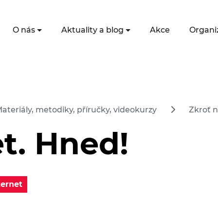
O nás
Aktuality a blog
Akce
Organi
ateriály, metodiky, příručky, videokurzy
Zkroť n
t. Hned!
ternet