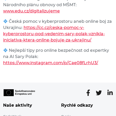
Národního plánu obnovy od MŠMT:
www.edu.cz/digitalizujeme
Česká pomoc v kyberprostoru aneb online boj za
Ukrajinu:
https://cc.cz/ceska-pomoc-v-
kyberprostoru-pod-vedenim-sary-polak-vznikla-
iniciativa-ktera-online-bojuje-za-ukrajinu/
Nejlepší tipy pro online bezpečnost od expertky
na AI Sary Polak:
https://www.instagram.com/p/Cae08fLrhU3/
Naše aktivity
Rychlé odkazy