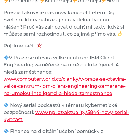
Přehlednější
Modernější
Údernější
Hezčí
Přesně takový je náš nový koncept Letem Digi
Světem, který nahrazuje pravidelná Týdenní
hlášení! Proč vás zahlcovat dlouhými texty, když si
můžete sami rozhodnout, co zajímá přímo vás.
Pojďme začít
V Praze se otevírá velké centrum IBM Client
Engineering zaměřené na umělou inteligenci. A
hledá zaměstnance:
www.computerworld.cz/clanky/v-praze-se-otevira-
velke-centrum-ibm-client-engineering-zamerene-
na-umelou-inteligenci-a-hleda-zamestnance
Nový seriál podcastů k tématu kybernetické
bezpečnosti:
www.npi.cz/aktuality/5844-novy-serial-
kybcast
Finance na digitální učební pomůcky z