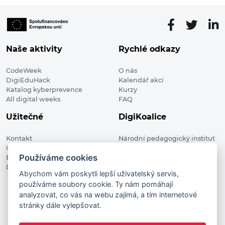
Naše aktivity
Rychlé odkazy
CodeWeek
O nás
DigiEduHack
Kalendář akcí
Katalog kyberprevence
Kurzy
All digital weeks
FAQ
Užitečné
DigiKoalice
Kontakt
Národní pedagogický institut
Členské organizace
České republiky, DigiKoalice
Používáme cookies
Blog
Weilova 1271/6 102 00 Praha 10
Digitalizace ve vzdělávání
Abychom vám poskytli lepší uživatelský servis,
používáme soubory cookie. Ty nám pomáhají
DigiKoalice 2021. All rights reserved
analyzovat, co vás na webu zajímá, a tím internetové
Vstup do administrace
stránky dále vylepšovat.
This project has received funding from the European