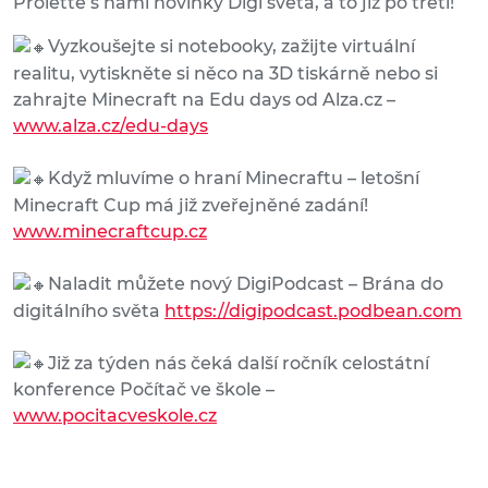
Proleťte s námi novinky Digi světa, a to již po třetí!
Vyzkoušejte si notebooky, zažijte virtuální
realitu, vytiskněte si něco na 3D tiskárně nebo si
zahrajte Minecraft na Edu days od Alza.cz –
www.alza.cz/edu-days
Když mluvíme o hraní Minecraftu – letošní
Minecraft Cup má již zveřejněné zadání!
www.minecraftcup.cz
Naladit můžete nový DigiPodcast – Brána do
digitálního světa
https://digipodcast.podbean.com
Již za týden nás čeká další ročník celostátní
konference Počítač ve škole –
www.pocitacveskole.cz