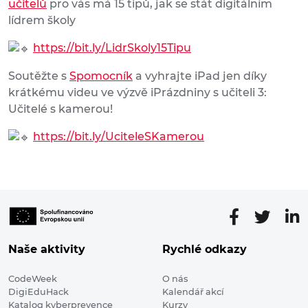
učitelů
pro vás má 15 tipů, jak se stát digitálním
lídrem školy
https://bit.ly/LidrSkoly15Tipu
Soutěžte s
Spomocník
a vyhrajte iPad jen díky
krátkému videu ve výzvě iPrázdniny s učiteli 3:
Učitelé s kamerou!
https://bit.ly/UciteleSKamerou
Naše aktivity
Rychlé odkazy
CodeWeek
O nás
DigiEduHack
Kalendář akcí
Katalog kyberprevence
Kurzy