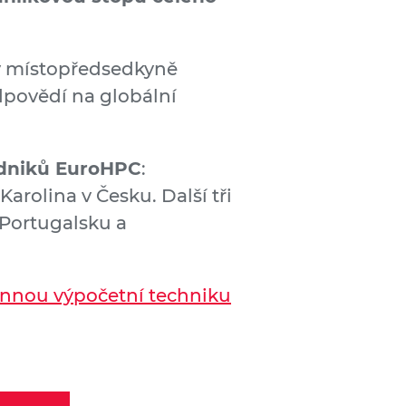
v místopředsedkyně
odpovědí na globální
odniků EuroHPC
:
arolina v Česku. Další tři
 Portugalsku a
nnou výpočetní techniku