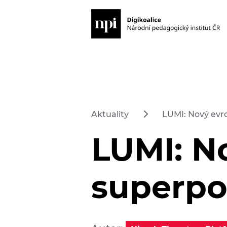
Aktuality
LUMI: Nový evr
LUMI: N
superpo