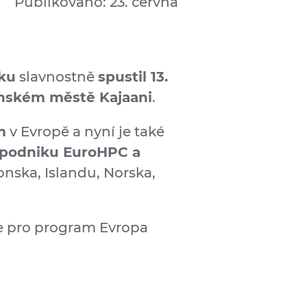
Publikováno: 23. června
ku
slavnostně
spustil 13.
inském městě Kajaani
.
m
v Evropě a nyní je také
o podniku EuroHPC a
onska, Islandu, Norska,
 pro program Evropa