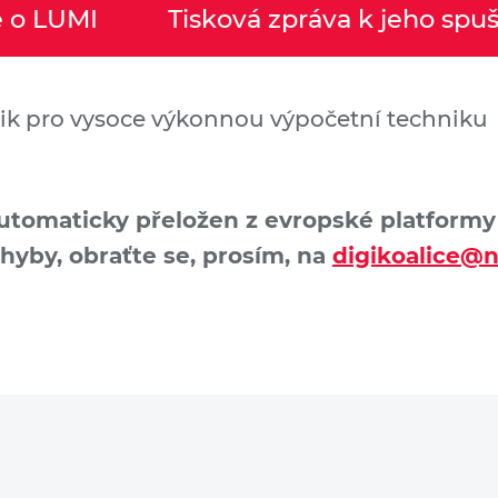
e o LUMI
Tisková zpráva k jeho spuš
ik pro vysoce výkonnou výpočetní techniku
automaticky přeložen z evropské platformy D
chyby, obraťte se, prosím, na
digikoalice@n