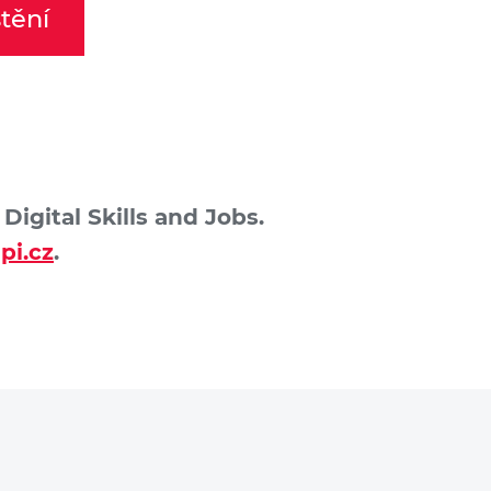
tění
igital Skills and Jobs.
pi.cz
.