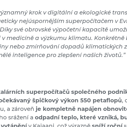
ýznamný krok v digitální a ekologické trans
geticky nejúspornějším superpočítačem v Ev
. Díky své obrovské výpočetní kapacitě umo
 v medicíně a výzkumu klimatu. Konkrétně b
iny nebo zmírňování dopadů klimatických zm
lé inteligence pro zlepšení našich životů.”
kalárních superpočítačů
společného podni
očekávaný špičkový výkon 550 petaflopů
,
u, a zároveň
je kompletně napájen obnovit
ho srážení a
odpadní teplo, které vzniká, 
 vytápění
v Kajaani, což výrazně
sníží roční