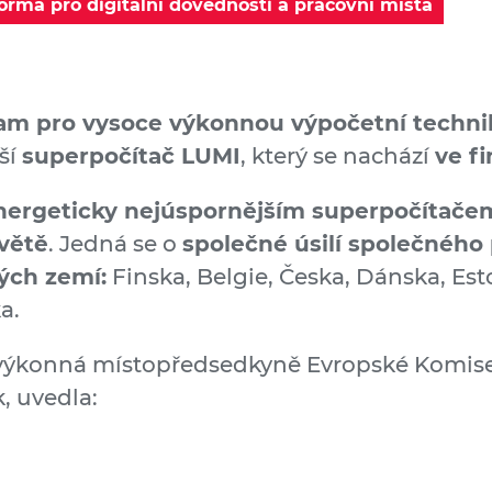
orma pro digitální dovednosti a pracovní místa
am pro vysoce výkonnou výpočetní techni
ší
superpočítač LUMI
, který se nachází
ve f
energeticky nejúspornějším superpočítače
světě
. Jedná se o
společné úsilí společnéh
ých zemí:
Finska, Belgie, Česka, Dánska, Est
a.
ýkonná místopředsedkyně Evropské Komise
k, uvedla: