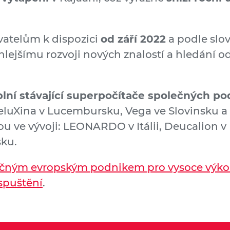
atelům k dispozici
od září 2022
a podle slo
hlejšímu rozvoji nových znalostí a hledání 
lní stávající superpočítače společných p
luXina v Lucembursku, Vega ve Slovinsku a K
u ve vývoji: LEONARDO v Itálii, Deucalion v
ku.
čným evropským podnikem pro vysoce výko
spuštění
.