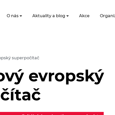
O nás
Aktuality a blog
Akce
Organi
opský superpočítač
ový evropský
čítač