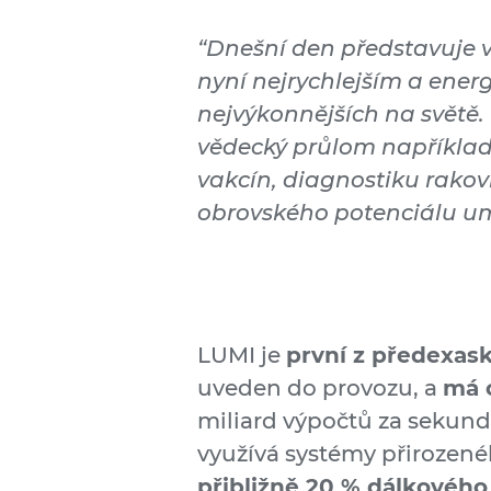
“Dnešní den představuje v
nyní nejrychlejším a ener
nejvýkonnějších na světě
vědecký průlom například
vakcín, diagnostiku rakov
obrovského potenciálu umě
LUMI je
první z předexas
uveden do provozu, a
má 
miliard výpočtů za sekund
využívá systémy přirozené
přibližně 20 % dálkového