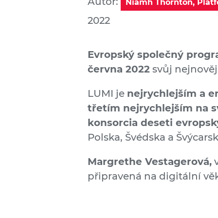
Autor:
Niamh Thornton, Platf
2022
Evropský společný progr
června 2022
svůj nejnověj
LUMI je
nejrychlejším a 
třetím nejrychlejším na 
konsorcia deseti evropsk
Polska, Švédska a Švýcarsk
Margrethe Vestagerová,
v
připravená na digitální vě