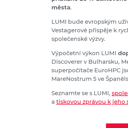
města
.
LUMI bude evropským uživ
Vestagerové přispěje k ryc
společenské výzvy.
Výpočetní výkon LUMI
dop
Discoverer v Bulharsku, Me
superpočítače EuroHPC jso
MareNostrum 5 ve Španěls
Seznamte se s LUMI,
spole
a
tiskovou zprávou k jeho 