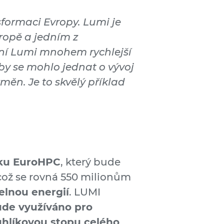
formaci Evropy. Lumi je
ropě a jedním z
žní Lumi mnohem rychlejší
y se mohlo jednat o vývoj
ěn. Je to skvělý příklad
ku EuroHPC
, který bude
 což se rovná 550 milionům
elnou energií
. LUMI
bude využíváno pro
 uhlíkovou stopu celého