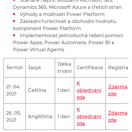
Scénáře napříč službami Microsoft 365,
Dynamics 365, Microsoft Azure a třetích stran
Výhody a možnosti Power Platform
Základní funkčnost a obchodní hodnotu
komponent Power Platform
Implementovat jednoduchá řešení pomocí
Power Apps, Power Automate, Power BI a
Power Virtual Agents
Délka
Termín
Jazyk
Certifikace
Registrac
trvání
K
21. 04.
Zdarma
Čeština
1 den
objednání
2021
zde
zde
K
26. 05.
Zdarma
Angličtina
1 den
objednání
2021
zde
zde