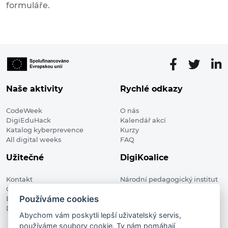
formuláře.
Naše aktivity
Rychlé odkazy
CodeWeek
O nás
DigiEduHack
Kalendář akcí
Katalog kyberprevence
Kurzy
All digital weeks
FAQ
Užitečné
DigiKoalice
Kontakt
Národní pedagogický institut
Členské organizace
České republiky, DigiKoalice
Používáme cookies
Blog
Weilova 1271/6 102 00 Praha 10
Digitalizace ve vzdělávání
Abychom vám poskytli lepší uživatelský servis,
používáme soubory cookie. Ty nám pomáhají