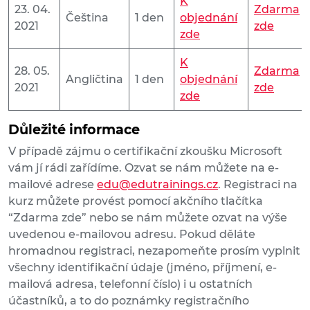
K
23. 04.
Zdarma
Čeština
1 den
objednání
2021
zde
zde
K
28. 05.
Zdarma
Angličtina
1 den
objednání
2021
zde
zde
Důležité informace
V případě zájmu o certifikační zkoušku Microsoft
vám jí rádi zařídíme. Ozvat se nám můžete na e-
mailové adrese
edu@edutrainings.cz
. Registraci na
kurz můžete provést pomocí akčního tlačítka
“Zdarma zde” nebo se nám můžete ozvat na výše
uvedenou e-mailovou adresu. Pokud děláte
hromadnou registraci, nezapomeňte prosím vyplnit
všechny identifikační údaje (jméno, příjmení, e-
mailová adresa, telefonní číslo) i u ostatních
účastníků, a to do poznámky registračního