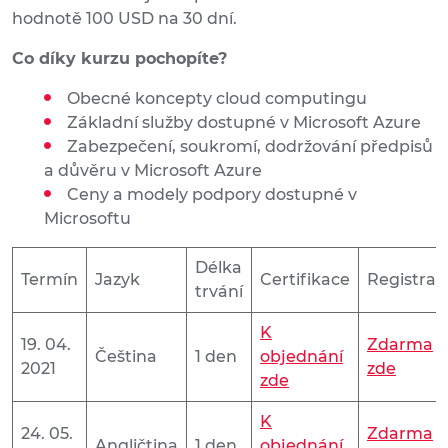
hodnotě 100 USD na 30 dní.
Co díky kurzu pochopíte?
Obecné koncepty cloud computingu
Základní služby dostupné v Microsoft Azure
Zabezpečení, soukromí, dodržování předpisů
a důvěru v Microsoft Azure
Ceny a modely podpory dostupné v
Microsoftu
Délka
Termín
Jazyk
Certifikace
Registrac
trvání
K
19. 04.
Zdarma
Čeština
1 den
objednání
2021
zde
zde
K
24. 05.
Zdarma
Angličtina
1 den
objednání