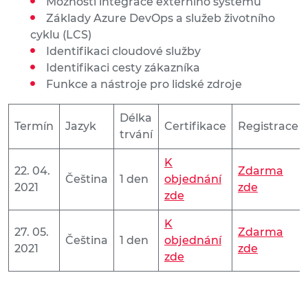
Možnosti integrace externího systému
Základy Azure DevOps a služeb životního
cyklu (LCS)
Identifikaci cloudové služby
Identifikaci cesty zákazníka
Funkce a nástroje pro lidské zdroje
Délka
Termín
Jazyk
Certifikace
Registrace
trvání
K
22. 04.
Zdarma
Čeština
1 den
objednání
2021
zde
zde
K
27. 05.
Zdarma
Čeština
1 den
objednání
2021
zde
zde