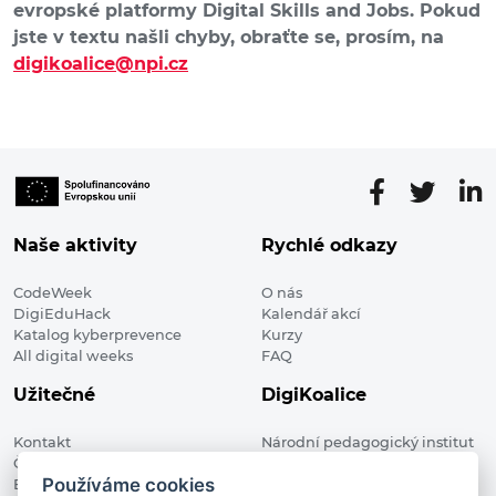
evropské platformy Digital Skills and Jobs. Pokud
jste v textu našli chyby, obraťte se, prosím, na
digikoalice@npi.cz
Naše aktivity
Rychlé odkazy
CodeWeek
O nás
DigiEduHack
Kalendář akcí
Katalog kyberprevence
Kurzy
All digital weeks
FAQ
Užitečné
DigiKoalice
Kontakt
Národní pedagogický institut
Členské organizace
České republiky, DigiKoalice
Používáme cookies
Blog
Weilova 1271/6 102 00 Praha 10