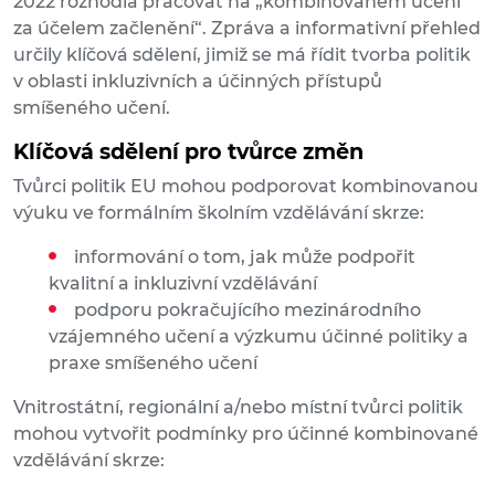
2022 rozhodla pracovat na „kombinovaném učení
za účelem začlenění“. Zpráva a informativní přehled
určily klíčová sdělení, jimiž se má řídit tvorba politik
v oblasti inkluzivních a účinných přístupů
smíšeného učení.
Klíčová sdělení pro tvůrce změn
Tvůrci politik EU mohou podporovat kombinovanou
výuku ve formálním školním vzdělávání skrze:
informování o tom, jak může podpořit
kvalitní a inkluzivní vzdělávání
podporu pokračujícího mezinárodního
vzájemného učení a výzkumu účinné politiky a
praxe smíšeného učení
Vnitrostátní, regionální a/nebo místní tvůrci politik
mohou vytvořit podmínky pro účinné kombinované
vzdělávání skrze: