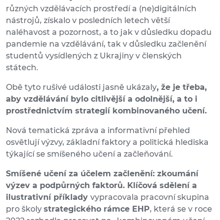
různých vzdělávacích prostředí a (ne)digitálních
nástrojů, získalo v posledních letech větší
naléhavost a pozornost, a to jak v důsledku dopadu
pandemie na vzdělávání, tak v důsledku začlenění
studentů vysídlených z Ukrajiny v členských
státech.
Obě tyto rušivé události jasně ukázaly
, že je třeba,
aby vzdělávání bylo citlivější a odolnější, a to i
prostřednictvím strategií kombinovaného učení.
Nová tematická zpráva a informativní přehled
osvětlují výzvy, základní faktory a politická hlediska
týkající se smíšeného učení a začleňování.
Smíšené učení za účelem začlenění: zkoumání
výzev a podpůrných faktorů. Klíčová sdělení a
ilustrativní příklady
vypracovala pracovní skupina
pro školy
strategického rámce EHP
, která se v roce