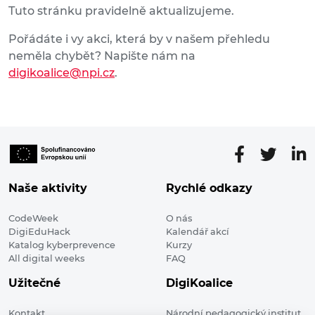
Tuto stránku pravidelně aktualizujeme.
Pořádáte i vy akci, která by v našem přehledu
neměla chybět? Napište nám na
digikoalice@npi.cz
.
Naše aktivity
Rychlé odkazy
CodeWeek
O nás
DigiEduHack
Kalendář akcí
Katalog kyberprevence
Kurzy
All digital weeks
FAQ
Užitečné
DigiKoalice
Kontakt
Národní pedagogický institut