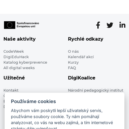
Naše aktivity
Rychlé odkazy
CodeWeek
O nás
DigiEduHack
Kalendář akcí
Katalog kyberprevence
Kurzy
All digital weeks
FAQ
Užitečné
DigiKoalice
Kontakt
Národní pedagogický institut
Členské organizace
České republiky, DigiKoalice
Používáme cookies
Blog
Weilova 1271/6 102 00 Praha 10
Digitalizace ve vzdělávání
Abychom vám poskytli lepší uživatelský servis,
používáme soubory cookie. Ty nám pomáhají
DigiKoalice 2021. All rights reserved
analyzovat, co vás na webu zajímá, a tím internetové
Vstup do administrace
stránky dále vylepšovat.