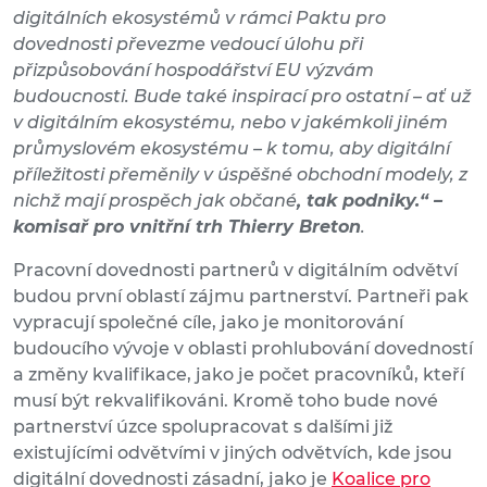
digitálních ekosystémů v rámci Paktu pro
dovednosti převezme vedoucí úlohu při
přizpůsobování hospodářství EU výzvám
budoucnosti. Bude také inspirací pro ostatní – ať už
v digitálním ekosystému, nebo v jakémkoli jiném
průmyslovém ekosystému – k tomu, aby digitální
příležitosti přeměnily v úspěšné obchodní modely, z
nichž mají prospěch jak občané
, tak podniky.“ –
komisař pro vnitřní trh Thierry Breton
.
Pracovní dovednosti partnerů v digitálním odvětví
budou první oblastí zájmu partnerství. Partneři pak
vypracují společné cíle, jako je monitorování
budoucího vývoje v oblasti prohlubování dovedností
a změny kvalifikace, jako je počet pracovníků, kteří
musí být rekvalifikováni. Kromě toho bude nové
partnerství úzce spolupracovat s dalšími již
existujícími odvětvími v jiných odvětvích, kde jsou
digitální dovednosti zásadní, jako je
Koalice pro