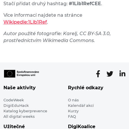
Stačí přidat druhý hashtag:
#1Lib1RefCEE
.
Více informací najdete na stránce
Wikipedie:1Lib1Ref
.
Autor použité fotografie: Karelj, CC BY-SA 3.0,
prostřednictvím Wikimedia Commons.
Naše aktivity
Rychlé odkazy
CodeWeek
O nás
DigiEduHack
Kalendář akcí
Katalog kyberprevence
Kurzy
All digital weeks
FAQ
Užitečné
DigiKoalice