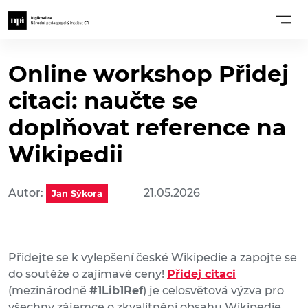
Online workshop Přidej
citaci: naučte se
doplňovat reference na
Wikipedii
Autor:
21.05.2026
Jan Sýkora
Přidejte se k vylepšení české Wikipedie a zapojte se
do soutěže o zajímavé ceny!
Přidej citaci
(mezinárodně
#1Lib1Ref
) je celosvětová výzva pro
všechny zájemce o zkvalitnění obsahu Wikipedie